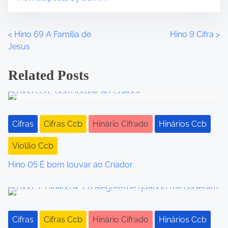
n
:
<
Hino 69 A Família de
Hino 9 Cifra
>
P
Jesus
o
Related Posts
s
t
s
Cifras
Cifras Ccb
Hinário Cifrado
Hinários Ccb
n
Violão Ccb
a
Hino 05 É bom louvar ao Criador
v
i
g
Cifras
Cifras Ccb
Hinário Cifrado
Hinários Ccb