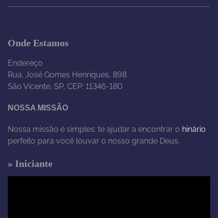
Onde Estamos
Endereço
Rua. José Gomes Henriques, 898
São Vicente, SP, CEP: 11346-180
NOSSA MISSÃO
Nossa missão é simples: te ajudar a encontrar o
hinário
perfeito para você louvar o nosso grande Deus.
» Iniciante
T
o
c
a