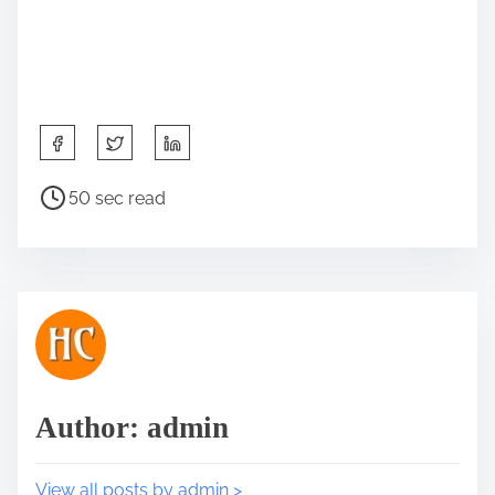
S
h
a
P
50 sec read
r
o
e
s
t
t
h
r
i
e
s
a
p
d
o
t
Author: admin
s
i
t
m
o
e
View all posts by admin >