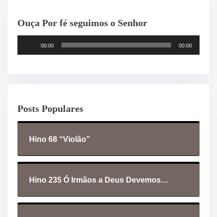
Ouça Por fé seguimos o Senhor
T
00:00
00:00
o
c
a
d
o
Posts Populares
r
d
e
Hino 68 “Violão”
á
u
d
i
Hino 235 Ó Irmãos a Deus Devemos…
o