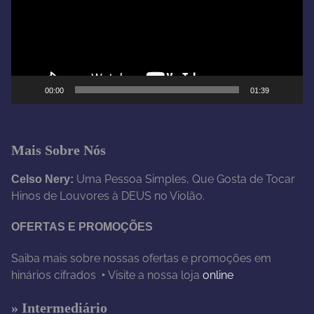
d
o
r
d
e
00:00
01:39
v
í
d
e
Mais Sobre Nós
o
Uma Pessoa Simples, Que Gosta de Tocar
Celso Nery:
Hinos de Louvores à DEUS no Violão.
OFERTAS E PROMOÇÕES
Saiba mais sobre nossas ofertas e promoções em
hinários cifrados ‣ Visite a nossa loja
online
» Intermediário