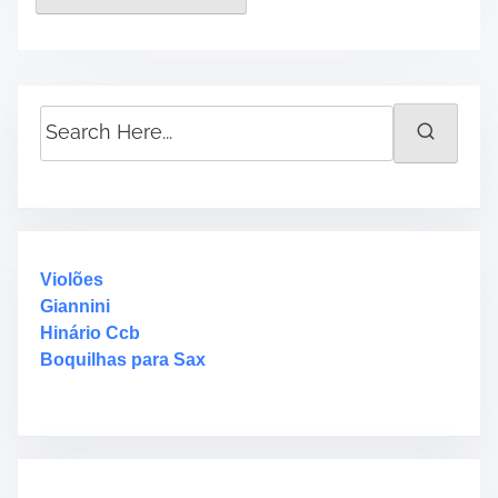
S
e
a
r
c
h
H
Violões
e
Giannini
r
Hinário Ccb
e
Boquilhas para Sax
.
.
.