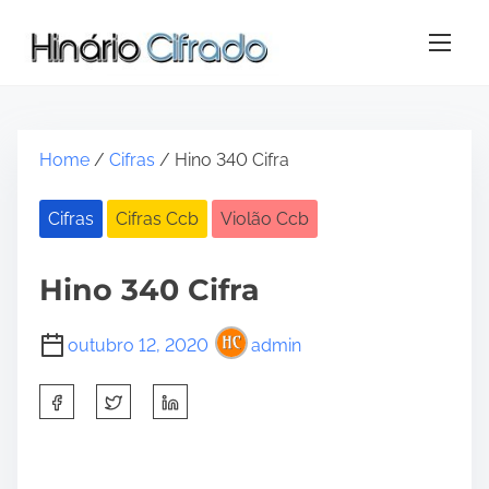
S
k
i
p
t
o
Home
/
Cifras
/ Hino 340 Cifra
c
o
Cifras
Cifras Ccb
Violão Ccb
n
t
e
Hino 340 Cifra
n
t
outubro 12, 2020
admin
S
h
a
r