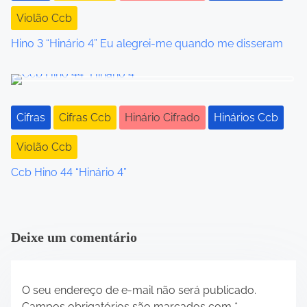
a
Violão Ccb
t
Hino 3 “Hinário 4” Eu alegrei-me quando me disseram
i
o
Cifras
Cifras Ccb
Hinário Cifrado
Hinários Ccb
n
Violão Ccb
Ccb Hino 44 “Hinário 4”
Deixe um comentário
O seu endereço de e-mail não será publicado.
Campos obrigatórios são marcados com
*