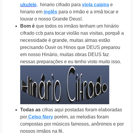
ukulele,
hinario cifrado para
viola caipira
e
hinario em
inglês
para o irmão e a irmã tocar e
louvar o nosso Grande Deus!.
Bom é
que todos os irmãos tenham um hinário
cifrado ccb para tocar violão nas visitas, porquê a
necessidade é grande, muitas almas estão
precisando Ouvir os Hinos que DEUS preparou
em nosso Hinário, muitas obras DEUS faz
nessas preparações e eu tenho visto muito isso.
Todas as
cifras aqui postadas foram elaboradas
por
Celso Nery
porém, as melodias foram
compostas por músicos famosos, anônimos e por
nossos irmãos na fé.