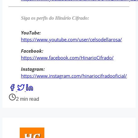
Siga os perfis do Hinário Cifrado:
YouTube:
https://www.youtube.com/user/celsodellarosa/
Facebook:
https://www.facebook.com/HinarioCifrado/
Instagram:
https://www.instagram.com/hinariocifradooficial/
Share
this
Post
2 min read
post
read
on:
time