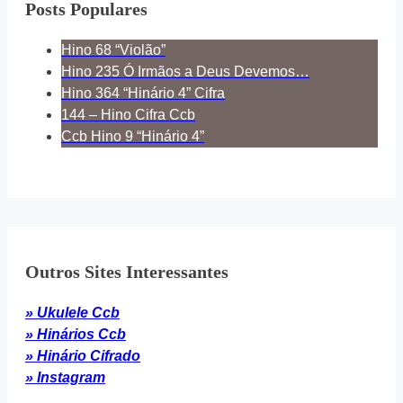
Posts Populares
Hino 68 “Violão”
Hino 235 Ó Irmãos a Deus Devemos…
Hino 364 “Hinário 4” Cifra
144 – Hino Cifra Ccb
Ccb Hino 9 “Hinário 4”
Outros Sites Interessantes
» Ukulele Ccb
» Hinários Ccb
» Hinário Cifrado
» Instagram