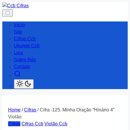
Skip
to
content
Início
Site
Cifras Ccb
Ukulele Ccb
Loja
Sobre Nós
Contato
Home
/
Cifras
/ Cifra -125. Minha Oração “Hinário 4”
Violão
Cifras
Cifras Ccb
Violão Ccb