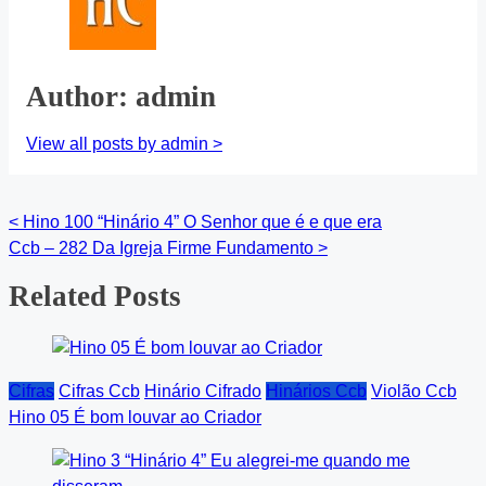
Author: admin
View all posts by admin >
<
Hino 100 “Hinário 4” O Senhor que é e que era
Posts
Ccb – 282 Da Igreja Firme Fundamento
>
navigation
Related Posts
Cifras
Cifras Ccb
Hinário Cifrado
Hinários Ccb
Violão Ccb
Hino 05 É bom louvar ao Criador