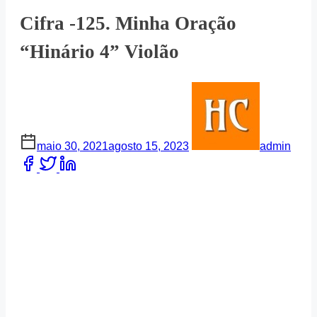
Cifra -125. Minha Oração
“Hinário 4” Violão
maio 30, 2021
agosto 15, 2023
admin
Share
this
post
on: