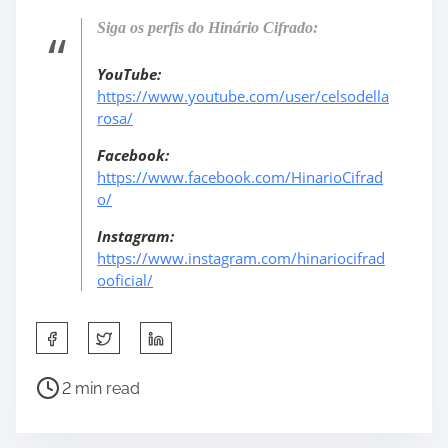
Siga os perfis do Hinário Cifrado:
YouTube:
https://www.youtube.com/user/celsodella
rosa/
Facebook:
https://www.facebook.com/HinarioCifrad
o/
Instagram:
https://www.instagram.com/hinariocifrad
ooficial/
S
h
a
P
2 min read
r
o
e
s