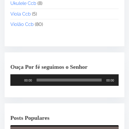
Ukulele Ccb
(8)
Viola Ccb
(5)
Violão Ccb
(80)
Ouça Por fé seguimos o Senhor
T
00:00
00:00
o
c
a
d
o
Posts Populares
r
d