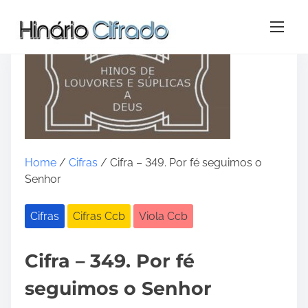
S
k
i
p
t
o
c
o
Home
/
Cifras
/ Cifra – 349. Por fé seguimos o
n
Senhor
t
e
n
Cifras
Cifras Ccb
Viola Ccb
t
Cifra – 349. Por fé
seguimos o Senhor