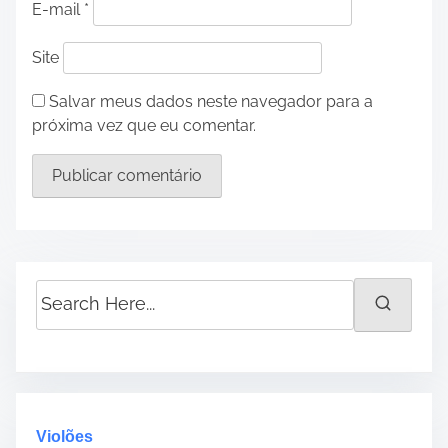
E-mail
*
Site
Salvar meus dados neste navegador para a
próxima vez que eu comentar.
S
e
a
r
c
h
H
Violões