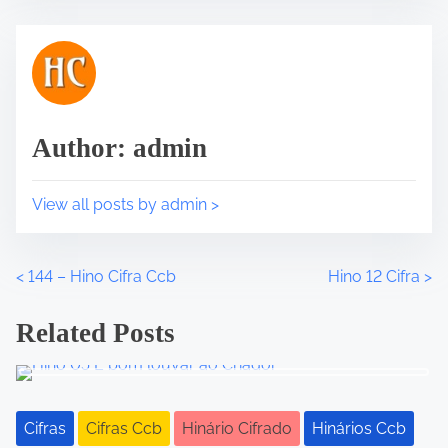
t
t
h
r
i
e
s
a
p
d
o
t
Author: admin
s
i
t
m
o
e
View all posts by admin >
n
:
<
144 – Hino Cifra Ccb
Hino 12 Cifra
>
P
o
Related Posts
s
t
Cifras
Cifras Ccb
Hinário Cifrado
Hinários Ccb
s