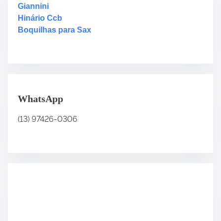
e
Giannini
r
Hinário Ccb
e
Boquilhas para Sax
.
.
.
WhatsApp
(13) 97426-0306