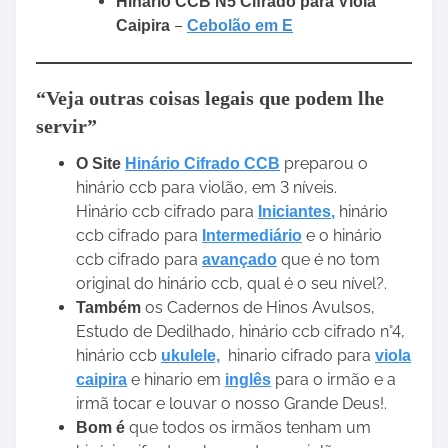
Hinário CCB N5 Cifrado para Viola
–
Caipira
Cebolão em E
“Veja outras coisas legais que podem lhe
servir”
preparou o
O Site
Hinário Cifrado CCB
hinário ccb para violão, em 3 níveis.
Hinário ccb cifrado para
hinário
Iniciantes
,
ccb cifrado para
e o hinário
Intermediário
ccb cifrado para
que é no tom
avançado
original do hinário ccb, qual é o seu nível?.
os Cadernos de Hinos Avulsos,
Também
Estudo de Dedilhado, hinário ccb cifrado n°4,
hinário ccb
hinario cifrado para
ukulele,
viola
e hinario em
para o irmão e a
caipira
inglês
irmã tocar e louvar o nosso Grande Deus!.
que todos os irmãos tenham um
Bom é