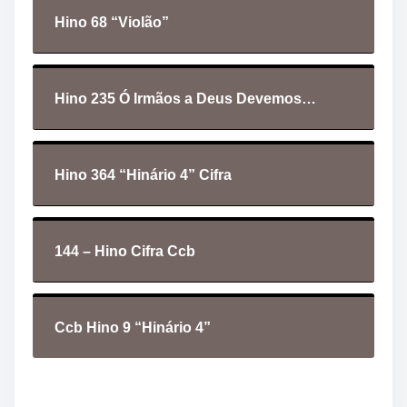
e
Hino 68 “Violão”
á
u
d
i
Hino 235 Ó Irmãos a Deus Devemos…
o
Hino 364 “Hinário 4” Cifra
144 – Hino Cifra Ccb
Ccb Hino 9 “Hinário 4”