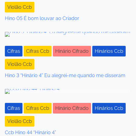
Violão Ccb
n
Hino 05 É bom louvar ao Criador
a
v
i
Cifras
Cifras Ccb
Hinário Cifrado
Hinários Ccb
g
Violão Ccb
a
Hino 3 “Hinário 4” Eu alegrei-me quando me disseram
t
i
o
Cifras
Cifras Ccb
Hinário Cifrado
Hinários Ccb
n
Violão Ccb
Ccb Hino 44 “Hinário 4”