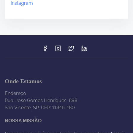
Instagram
Onde Estamos
Endereço
Rua. José Gomes Henriques, 898
São Vicente, SP, CEP: 11346-180
NOSSA MISSÃO