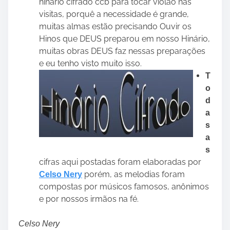
hinário cifrado ccb para tocar violão nas
visitas, porquê a necessidade é grande,
muitas almas estão precisando Ouvir os
Hinos que DEUS preparou em nosso Hinário,
muitas obras DEUS faz nessas preparações
e eu tenho visto muito isso.
T
o
d
a
s
a
s
cifras aqui postadas foram elaboradas por
porém, as melodias foram
Celso Nery
compostas por músicos famosos, anônimos
e por nossos irmãos na fé.
Celso Nery