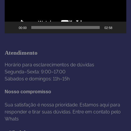
o
r
d
e
00:00
02:58
v
í
d
e
Atendimento
o
Horário para esclarecimentos de dúvidas
Segunda–Sexta: 9:00–17:00
Sábados e domingos: 11h–15h
Nosso compromisso
Sua satisfação é nossa prioridade. Estamos aqui para
responder e tirar suas dúvidas. Entre em contato pelo
Whats