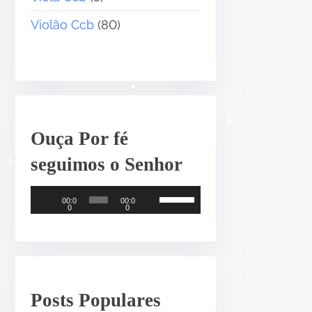
Violão Ccb
(80)
•
Ouça Por fé
seguimos o Senhor
•
T
U
•
00:0
00:0
0
0
o
s
c
e
•
a
a
d
s
o
s
Posts Populares
r
e