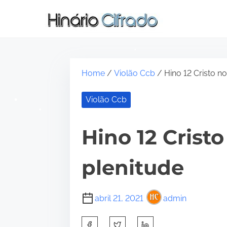
S
k
i
p
t
Home
/
Violão Ccb
/ Hino 12 Cristo n
o
c
Violão Ccb
o
n
t
Hino 12 Crist
e
n
plenitude
t
•
abril 21, 2021
admin
•
S