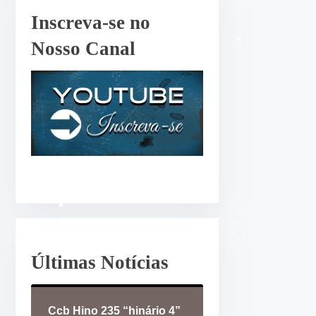
r
Inscreva-se no
o
Nosso Canal
u
d
•
i
m
i
n
u
•
i
•
r
•
o
v
o
Últimas Notícias
l
u
Ccb Hino 235 “hinário 4”
m