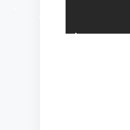
•
•
•
•