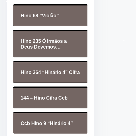
d
t
e
a
Hino 68 “Violão”
á
s
u
p
d
a
Hino 235 Ó Irmãos a
i
r
Deus Devemos…
•
o
a
c
i
Hino 364 “Hinário 4” Cifra
m
•
•
a
o
144 – Hino Cifra Ccb
u
p
a
Ccb Hino 9 “Hinário 4”
r