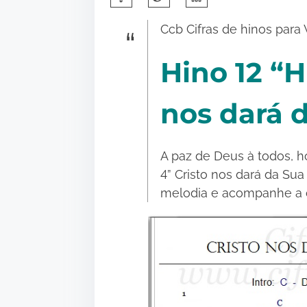
h
Ccb Cifras de hinos para 
a
r
Hino 12
“H
e
t
nos dará 
h
i
s
A paz de Deus à todos, ho
p
4” Cristo nos dará da Sua
o
melodia e acompanhe a c
s
t
o
n
: