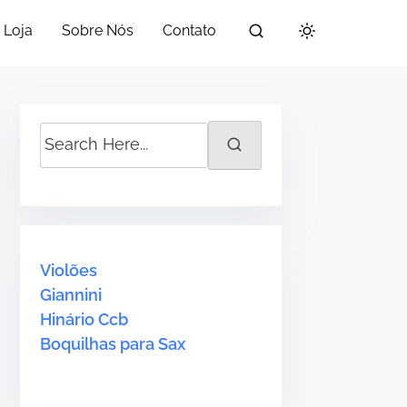
Loja
Sobre Nós
Contato
S
•
e
a
r
c
h
Violões
H
Giannini
e
Hinário Ccb
r
Boquilhas para Sax
e
.
.