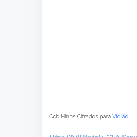
h
i
s
p
o
s
t
o
n
:
Ccb Hinos Cifrados para
Violão