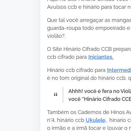
Avulsos ccb e hinário para tocar n
Que tal você arregaçar as mangas
guarda-roupa todo empoeirado e
violão?.
O Site Hinário Cifrado CCB preparo
ccb cifrado para
Iniciantes.
Hinário ccb cifrado para
Intermedi
é no tom original do hinário ccb, q
Ahhh! você é fera no Viol
você “
Hinário Cifrado CC
Também os Cadernos de Hinos Avul
n°4, hinário ccb
Ukulele,
hinario ci
o irmão e a irmã tocar e louvar o