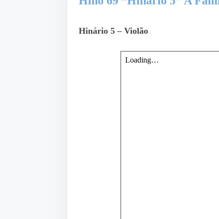
Hino 69 “Hinário 5” A Famí
Hinário 5 – Violão