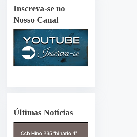
r
Inscreva-se no
o
Nosso Canal
u
d
i
m
i
n
u
i
r
o
v
o
Últimas Notícias
l
u
Ccb Hino 235 “hinário 4”
m