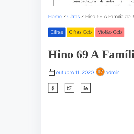
Home
/
Cifras
/ Hino 69 A Família de 
Cifras
Cifras Ccb
Violão Ccb
Hino 69 A Famíli
outubro 11, 2020
admin
S
h
a
r
e
t