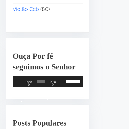
Violão Ccb
(80)
Ouça Por fé
seguimos o Senhor
T
U
00:0
00:0
0
0
o
s
c
e
•
a
a
d
s
o
s
Posts Populares
r
e