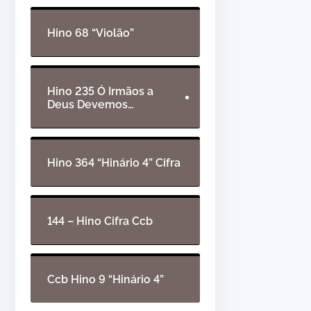
d
t
e
a
Hino 68 “Violão”
á
s
•
u
p
d
a
Hino 235 Ó Irmãos a
Deus Devemos…
i
r
o
a
c
i
Hino 364 “Hinário 4” Cifra
•
m
a
o
144 – Hino Cifra Ccb
•
u
p
a
Ccb Hino 9 “Hinário 4”
r