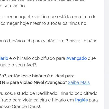
o seu violão.
 e pegar aquele violão que está la em cima do
 começar hoje mesmo a tocar os hinos no
•
u o hinário ccb para violão, em 3 níveis, hinário
ário
e o hinário ccb cifrado para
Avançado
que
ual é o seu nível?,
ão?, então esse hinário é o ideal para
B N 5 para Violão Nível Avançado”
Saiba Mais
sos, Estudo de Dedilhado, hinário ccb cifrado
frado para viola caipira e hinario em
Inglês
para
 nosso Grande Deus!.