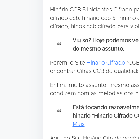
Hinário CCB 5 Iniciantes Cifrado pa
cifrado ccb, hinário ccb 5, hinário
cifrado, hinos ccb cifrado para vio
Viu só? Hoje podemos ver
do mesmo assunto.
Porém, o Site
Hinário Cifrado
“CCB”
encontrar Cifras CCB de qualidade
Enfim… muito assunto, mesmo ass
condizem com as melodias dos h
Está tocando razoavelme
hinário “
Hinário Cifrado C
Mais
•
Aqui no Site Hinário Cifrado você 