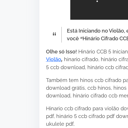
Está Iniciando no Violão,
você
Hinário Cifrado CCB
“
Olhe só Isso!
Hinário CCB 5 Inician
Violão
hinario cifrado, hinário cifr
,
5 ccb download, hinário ccb cifrad
Também tem hinos ccb cifrado para
download grátis, ccb hinos, hinos c
download, hinário cifrado ccb mer
•
Hinario ccb cifrado para violão do
pdf, hinário 5 ccb cifrado pdf down
ukulele pdf,