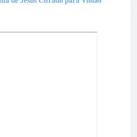
lia de Jesus Cifrado para Violão
•