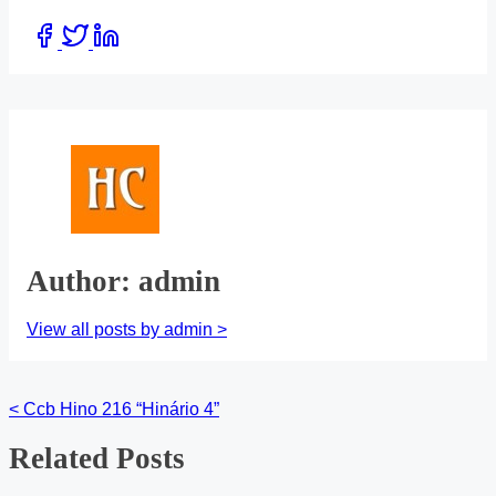
Share
this
post
on:
Author: admin
View all posts by admin >
<
Ccb Hino 216 “Hinário 4”
Posts
Related Posts
navigation