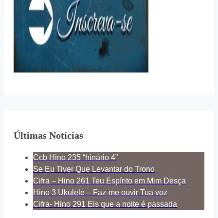
Últimas Notícias
Ccb Hino 235 “hinário 4”
Se Eu Tiver Que Levantar do Trono
Cifra – Hino 261 Teu Espírito em Mim Desça
Hino 3 Ukulele – Faz-me ouvir Tua voz
Cifra- Hino 291 Eis que a noite é passada