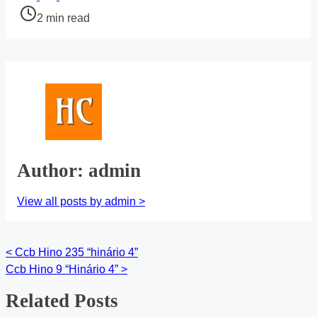
this
Post
2 min read
post
read
on:
time
Author: admin
View all posts by admin >
<
Ccb Hino 235 “hinário 4”
Posts
Ccb Hino 9 “Hinário 4”
>
navigation
Related Posts