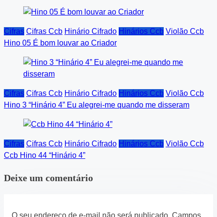
Cifras
Cifras Ccb
Hinário Cifrado
Hinários Ccb
Violão Ccb
Hino 05 É bom louvar ao Criador
Cifras
Cifras Ccb
Hinário Cifrado
Hinários Ccb
Violão Ccb
Hino 3 “Hinário 4” Eu alegrei-me quando me disseram
Cifras
Cifras Ccb
Hinário Cifrado
Hinários Ccb
Violão Ccb
Ccb Hino 44 “Hinário 4”
Deixe um comentário
O seu endereço de e-mail não será publicado.
Campos