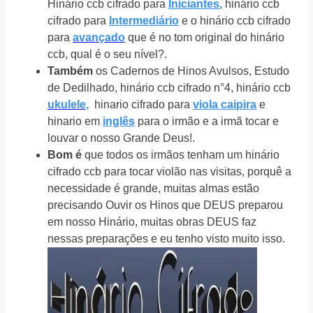
Hinário ccb cifrado para
Iniciantes
,
hinário ccb
cifrado para
Intermediário
e o hinário ccb cifrado
para
avançado
que é no tom original do hinário
ccb, qual é o seu nível?.
Também
os Cadernos de Hinos Avulsos, Estudo
de Dedilhado, hinário ccb cifrado n°4, hinário ccb
ukulele,
hinario cifrado para
viola caipira
e
hinario em
inglês
para o irmão e a irmã tocar e
louvar o nosso Grande Deus!.
Bom é
que todos os irmãos tenham um hinário
cifrado ccb para tocar violão nas visitas, porquê a
necessidade é grande, muitas almas estão
precisando Ouvir os Hinos que DEUS preparou
em nosso Hinário, muitas obras DEUS faz
nessas preparações e eu tenho visto muito isso.