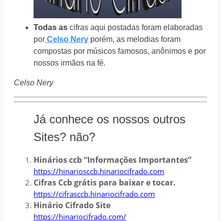
Todas as
cifras aqui postadas foram elaboradas
por
Celso Nery
porém, as melodias foram
compostas por músicos famosos, anônimos e por
nossos irmãos na fé.
Celso Nery
Já conhece os nossos outros
Sites? não?
Hinários ccb “Informações Importantes”
https://hinariosccb.hinariocifrado.com
Cifras Ccb grátis para baixar e tocar.
https://cifrasccb.hinariocifrado.com
Hinário Cifrado Site
https://hinariocifrado.com/