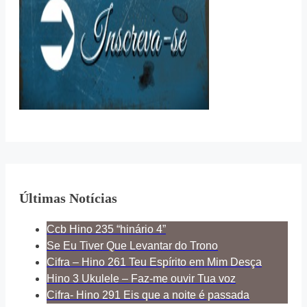
Últimas Notícias
Ccb Hino 235 “hinário 4”
Se Eu Tiver Que Levantar do Trono
Cifra – Hino 261 Teu Espírito em Mim Desça
Hino 3 Ukulele – Faz-me ouvir Tua voz
Cifra- Hino 291 Eis que a noite é passada