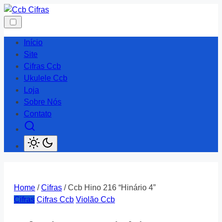
Skip
to
content
Início
Site
Cifras Ccb
Ukulele Ccb
Loja
Sobre Nós
Contato
Home
/
Cifras
/ Ccb Hino 216 “Hinário 4”
Cifras
Cifras Ccb
Violão Ccb