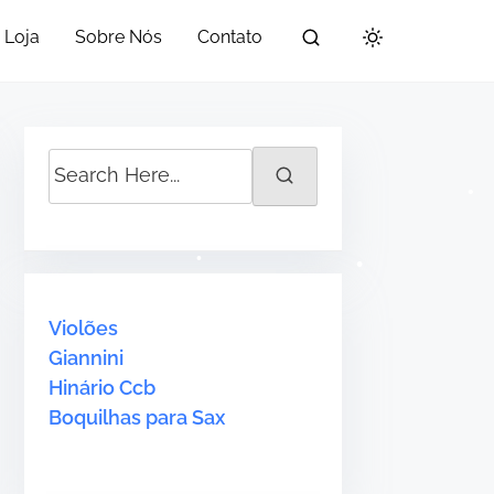
Loja
Sobre Nós
Contato
S
e
•
•
a
•
r
c
•
h
Violões
H
Giannini
e
Hinário Ccb
r
Boquilhas para Sax
e
.
.