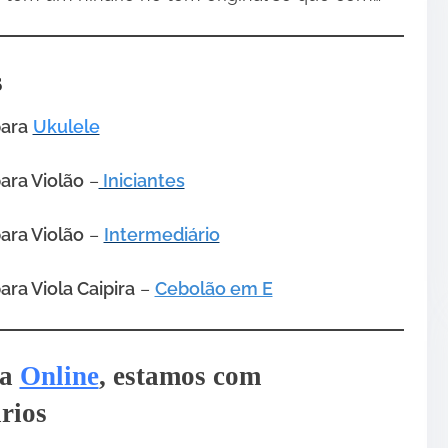
s
para
Ukulele
ara Violão
–
Iniciantes
ara Violão
–
Intermediário
ara Viola Caipira
–
Cebolão em E
ja
Online
, estamos com
rios