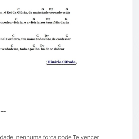
___
erdade, nenhuma força pode Te vencer