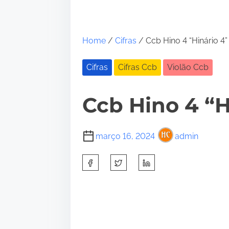
Home
/
Cifras
/ Ccb Hino 4 “Hinário 4”
Cifras
Cifras Ccb
Violão Ccb
Ccb Hino 4 “H
março 16, 2024
admin
S
h
a
r
e