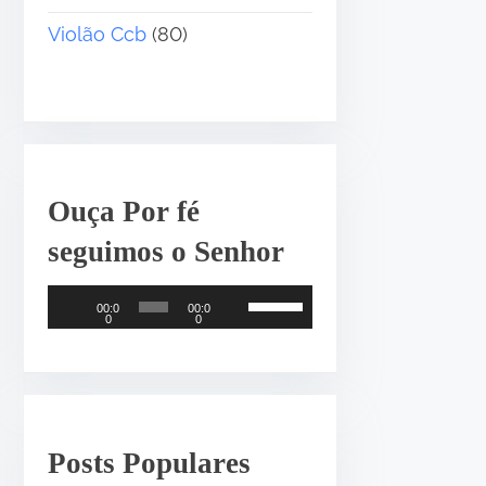
Violão Ccb
(80)
Ouça Por fé
seguimos o Senhor
T
U
00:0
00:0
0
0
o
s
c
e
a
a
d
s
o
s
Posts Populares
r
e