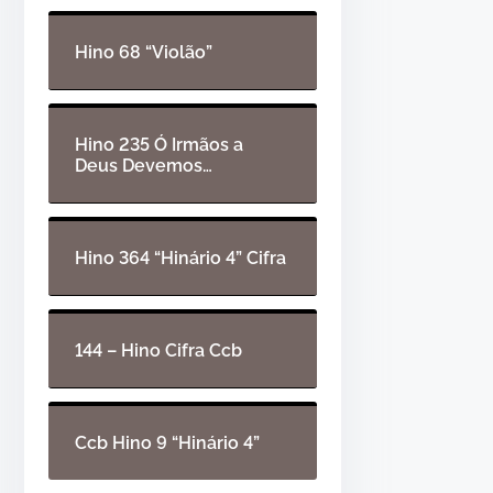
d
t
e
a
Hino 68 “Violão”
á
s
u
p
d
a
Hino 235 Ó Irmãos a
Deus Devemos…
i
r
o
a
c
i
Hino 364 “Hinário 4” Cifra
m
a
o
144 – Hino Cifra Ccb
u
p
a
Ccb Hino 9 “Hinário 4”
r