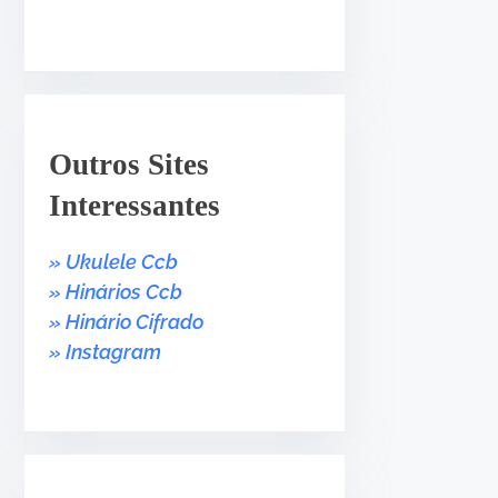
a
b
a
i
x
o
Outros Sites
p
Interessantes
a
r
» Ukulele Ccb
a
» Hinários Ccb
a
» Hinário Cifrado
u
» Instagram
m
e
n
t
a