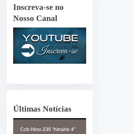
r
Inscreva-se no
o
Nosso Canal
u
d
i
m
i
n
u
i
r
o
v
Últimas Notícias
o
l
u
Ccb Hino 235 “hinário 4”
m