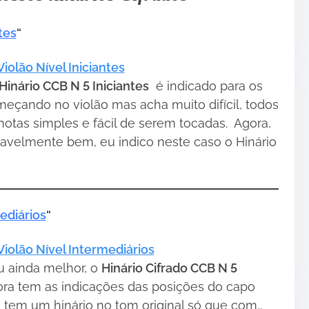
tes
“
iolão Nível Iniciantes
Hinário CCB N 5 Iniciantes
é indicado para os
eçando no violão mas acha muito difícil, todos
notas simples e fácil de serem tocadas. Agora,
zoavelmente bem, eu indico neste caso o Hinário
ediários
“
Violão Nível Intermediários
u ainda melhor, o
Hinário Cifrado CCB N 5
ora tem as indicações das posições do capo
ão tem um hinário no tom original só que com…