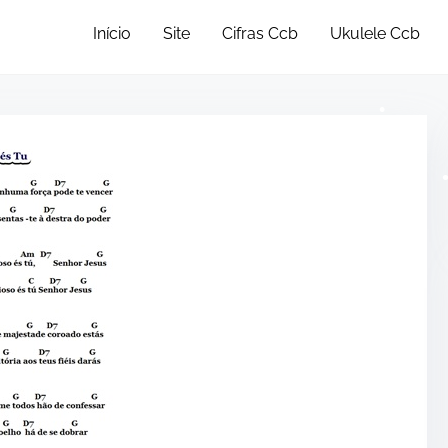
Início
Site
Cifras Ccb
Ukulele Ccb
•
•
•
•