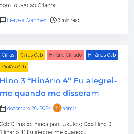
bom louvar ao Criador...
P
o
Leave a Comment
3 min read
o
n
s
H
t
i
r
n
e
o
Cifras
Cifras Ccb
Hinário Cifrado
Hinários Ccb
a
0
Violão Ccb
d
5
t
É
Hino 3 “Hinário 4” Eu alegrei-
i
b
m
o
me quando me disseram
e
m
l
dezembro 26, 2024
admin
o
u
Ccb Cifras de hinos para Ukulele Ccb Hino 3
v
“Hinário 4” Eu alegrei-me quando...
a