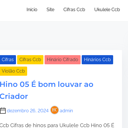
Início
Site
Cifras Ccb
Ukulele Ccb
Cifras
Cifras Ccb
Hinário Cifrado
Hinários Ccb
Violão Ccb
Hino 05 É bom louvar ao
Criador
dezembro 26, 2024
admin
Ccb Cifras de hinos para Ukulele Ccb Hino 05 É