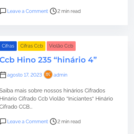
n
á
P
o
Leave a Comment
2 min read
r
o
n
i
s
C
o
t
c
4
r
b
•
”
e
H
Cifras
Cifras Ccb
Violão Ccb
a
i
Ccb Hino 235 “hinário 4”
d
n
•
t
o
i
2
agosto 17, 2023
admin
m
1
e
6
Saiba mais sobre nossos hinários Cifrados
“
Hinário Cifrado Ccb Violão “Iniciantes“ Hinário
H
Cifrado CCB...
i
n
P
o
Leave a Comment
2 min read
á
o
n
r
s
C