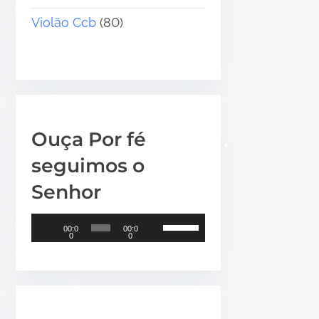
Violão Ccb
(80)
Ouça Por fé
seguimos o
Senhor
T
U
00:0
00:0
0
0
o
s
•
c
e
a
a
d
s
o
s