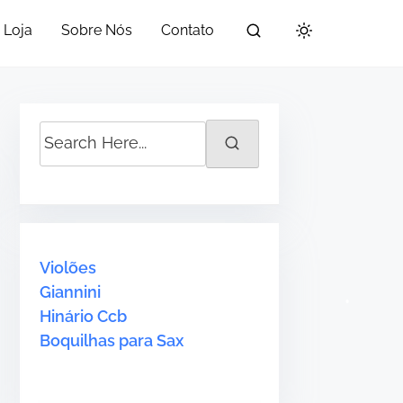
Loja
Sobre Nós
Contato
S
e
a
r
c
h
Violões
H
Giannini
e
Hinário Ccb
r
Boquilhas para Sax
e
.
.