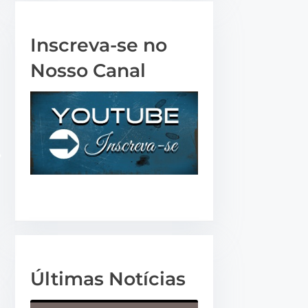
a
r
Inscreva-se no
o
Nosso Canal
u
d
i
m
i
n
u
i
r
o
v
Últimas Notícias
o
l