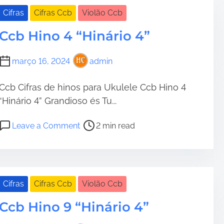
”
e
e
H
Cifras
Cifras Ccb
Violão Ccb
d
a
i
i
Ccb Hino 4 “Hinário 4”
d
n
s
t
o
s
i
2
março 16, 2024
admin
e
m
2
r
e
“
a
Ccb Cifras de hinos para Ukulele Ccb Hino 4
H
m
“Hinário 4” Grandioso és Tu...
•
i
n
P
o
Leave a Comment
2 min read
•
á
o
n
r
s
C
i
t
c
o
r
b
4
e
H
Cifras
Cifras Ccb
Violão Ccb
”
•
a
i
Ccb Hino 9 “Hinário 4”
d
n
t
o