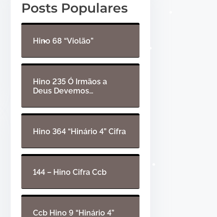
•
Posts Populares
r
e
d
t
e
a
Hino 68 “Violão”
•
á
s
u
p
•
•
d
a
Hino 235 Ó Irmãos a
Deus Devemos…
i
r
o
a
•
c
i
Hino 364 “Hinário 4” Cifra
m
a
o
144 – Hino Cifra Ccb
u
p
a
Ccb Hino 9 “Hinário 4”