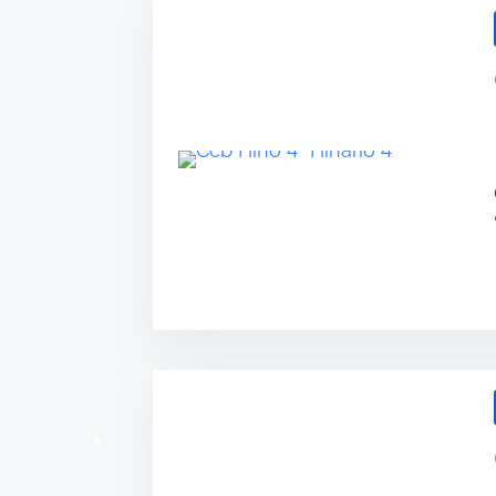
•
•
•
•