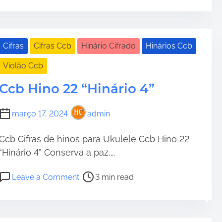
s
C
u
t
c
a
r
b
l
e
H
e
Cifras
Cifras Ccb
Hinário Cifrado
Hinários Ccb
a
i
g
Violão Ccb
d
n
r
t
o
e
Ccb Hino 22 “Hinário 4”
i
4
i
•
m
4
-
março 17, 2024
admin
e
“
m
H
e
Ccb Cifras de hinos para Ukulele Ccb Hino 22
i
q
n
“Hinário 4” Conserva a paz,...
u
á
a
P
o
r
n
Leave a Comment
3 min read
o
n
i
d
s
C
o
o
t
c
4
m
r
b