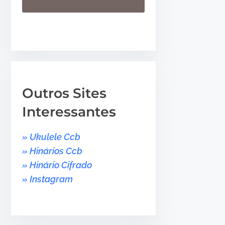
r
•
a
b
a
i
x
o
Outros Sites
p
Interessantes
a
r
» Ukulele Ccb
a
» Hinários Ccb
a
» Hinário Cifrado
u
» Instagram
m
e
n
t