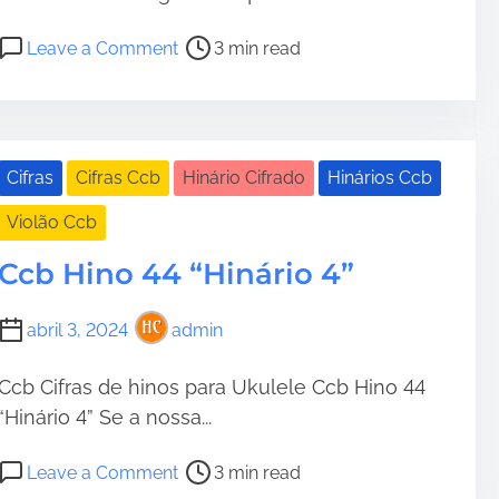
r
P
o
Leave a Comment
3 min read
a
o
n
o
s
H
C
t
i
r
r
n
i
e
o
Cifras
Cifras Ccb
Hinário Cifrado
Hinários Ccb
a
a
3
d
Violão Ccb
d
“
o
t
H
r
Ccb Hino 44 “Hinário 4”
i
i
•
m
n
abril 3, 2024
admin
e
á
r
Ccb Cifras de hinos para Ukulele Ccb Hino 44
i
o
“Hinário 4” Se a nossa...
4
P
o
”
Leave a Comment
3 min read
o
n
E