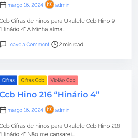
i
4
março 16, 2024
admin
m
“
e
H
Ccb Cifras de hinos para Ukulele Ccb Hino 9
i
“Hinário 4” A Minha alma...
•
n
á
P
o
Leave a Comment
2 min read
r
o
n
i
s
C
o
t
c
•
4
r
b
”
e
H
Cifras
Cifras Ccb
Violão Ccb
a
i
Ccb Hino 216 “Hinário 4”
d
n
•
•
t
o
i
9
março 16, 2024
admin
m
“
e
H
Ccb Cifras de hinos para Ukulele Ccb Hino 216
i
“Hinário 4” Não me cansarei...