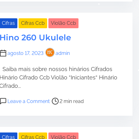
i
t
c
o
r
b
4
•
e
H
Cifras
Cifras Ccb
Violão Ccb
”
a
i
Hino 260 Ukulele
d
n
t
o
i
2
agosto 17, 2023
admin
m
3
•
e
5
Saiba mais sobre nossos hinários Cifrados
“
Hinário Cifrado Ccb Violão “Iniciantes“ Hinário
h
Cifrado...
i
n
P
o
Leave a Comment
2 min read
á
o
n
r
s
H
i
t
i
o
r
n
4
•
e
o
Cifras
Cifras Ccb
Violão Ccb