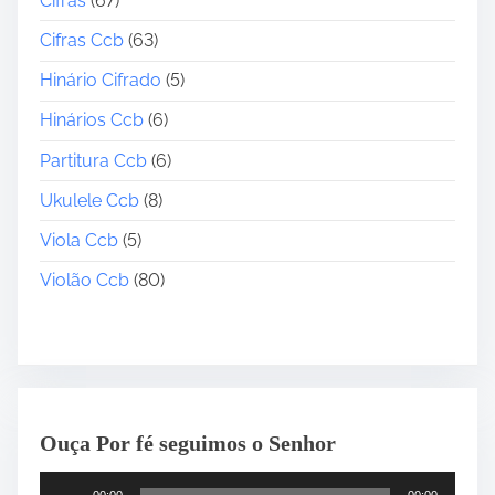
Cifras
(67)
Cifras Ccb
(63)
Hinário Cifrado
(5)
Hinários Ccb
(6)
Partitura Ccb
(6)
Ukulele Ccb
(8)
Viola Ccb
(5)
Violão Ccb
(80)
Ouça Por fé seguimos o Senhor
T