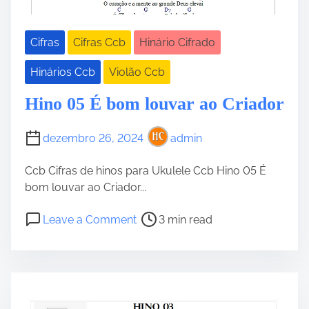
Cifras
Cifras Ccb
Hinário Cifrado
Hinários Ccb
Violão Ccb
Hino 05 É bom louvar ao Criador
dezembro 26, 2024
admin
Ccb Cifras de hinos para Ukulele Ccb Hino 05 É
bom louvar ao Criador...
P
o
Leave a Comment
3 min read
o
n
s
H
t
i
r
n
e
o