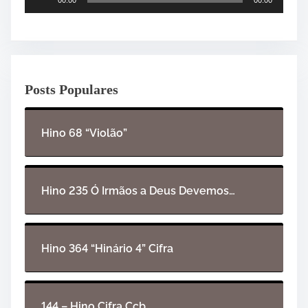
00:00
00:00
o
c
a
d
o
Posts Populares
r
d
e
Hino 68 “Violão”
á
u
d
i
Hino 235 Ó Irmãos a Deus Devemos…
o
Hino 364 “Hinário 4” Cifra
144 – Hino Cifra Ccb