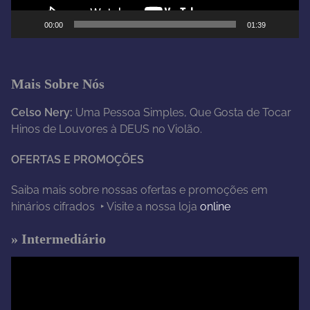
e
00:00
01:39
v
í
d
e
Mais Sobre Nós
o
Celso Nery:
Uma Pessoa Simples, Que Gosta de Tocar
Hinos de Louvores à DEUS no Violão.
OFERTAS E PROMOÇÕES
Saiba mais sobre nossas ofertas e promoções em
hinários cifrados ‣ Visite a nossa loja
online
» Intermediário
T
o
c