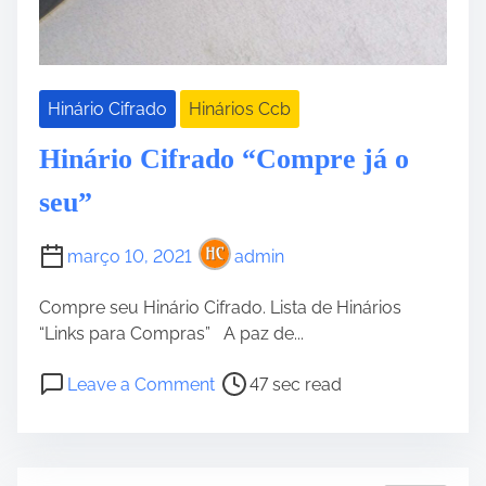
o
4
”
Hinário Cifrado
Hinários Ccb
Hinário Cifrado “Compre já o
seu”
março 10, 2021
admin
Compre seu Hinário Cifrado. Lista de Hinários
“Links para Compras” A paz de...
P
o
Leave a Comment
47 sec read
o
n
s
H
t
i
r
n