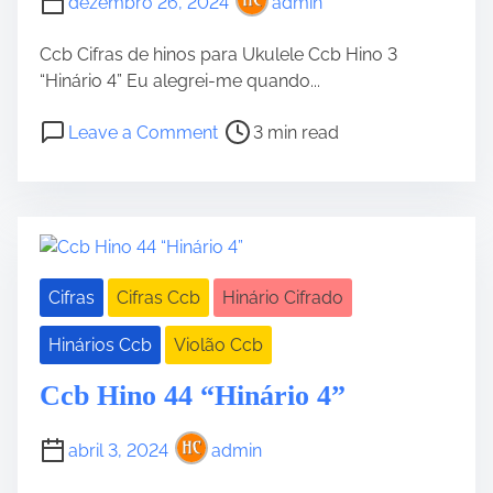
dezembro 26, 2024
admin
o
r
Ccb Cifras de hinos para Ukulele Ccb Hino 3
“Hinário 4” Eu alegrei-me quando...
P
o
Leave a Comment
3 min read
o
n
s
H
t
i
r
n
e
o
a
3
Cifras
Cifras Ccb
Hinário Cifrado
d
“
t
H
Hinários Ccb
Violão Ccb
i
i
m
n
Ccb Hino 44 “Hinário 4”
e
á
r
abril 3, 2024
admin
i