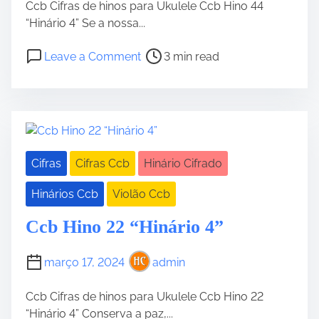
o
Ccb Cifras de hinos para Ukulele Ccb Hino 44
4
“Hinário 4” Se a nossa...
”
P
o
E
Leave a Comment
3 min read
o
n
u
s
C
a
t
c
l
r
b
e
e
H
g
a
i
r
Cifras
Cifras Ccb
Hinário Cifrado
d
n
e
t
o
i
Hinários Ccb
Violão Ccb
i
4
-
m
4
m
Ccb Hino 22 “Hinário 4”
e
“
e
H
q
março 17, 2024
admin
i
u
n
a
Ccb Cifras de hinos para Ukulele Ccb Hino 22
á
n
“Hinário 4” Conserva a paz,...