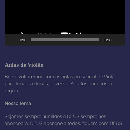
a
d
o
r
d
e
00:00
01:30
v
í
d
e
Aulas de Violão
o
Breve voltaremos com as aulas presencial de Violão
para Irmãos e Irmãs, Jovens e Adultos para nossa
região
Nosso lema
Sejamos sempre humildes e DEUS sempre nos
abençoará, DEUS abençoe a todos, fiquem com DEUS