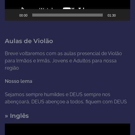
d
e
00:00
01:30
v
í
d
Aulas de Violão
e
o
Breve voltaremos com as aulas presencial de Violão
para Irmãos e Irmãs, Jovens e Adultos para nossa
região
Nosso lema
Sejamos sempre humildes e DEUS sempre nos
abençoará, DEUS abençoe a todos, fiquem com DEUS
» Inglês
T
o