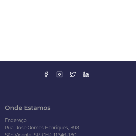
Onde Estamos
Endereço
Rua. José Gomes Henriques, 898
São Vicente, SP, CEP: 11346-180