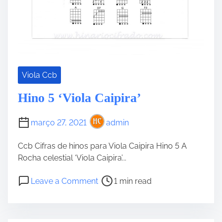
Viola Ccb
Hino 5 ‘Viola Caipira’
março 27, 2021
admin
Ccb Cifras de hinos para Viola Caipira Hino 5 A
Rocha celestial ‘Viola Caipira’...
P
o
Leave a Comment
1 min read
o
n
s
H
t
i