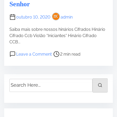
Senhor
m
n
e
á
r
outubro 10, 2020
admin
i
o
Saiba mais sobre nossos hinários Cifrados Hinário
5
Cifrado Ccb Violão “Iniciantes“ Hinário Cifrado
”
CCB...
C
P
o
i
Leave a Comment
2 min read
o
n
f
s
C
r
t
i
a
r
f
S
e
r
e
a
a
a
d
–
r
t
3
c
i
4
h
m
9