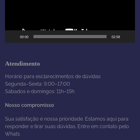
d
o
r
d
e
00:00
02:58
v
í
d
e
Atendimento
o
Horário para esclarecimentos de dúvidas
Segunda–Sexta: 9:00–17:00
Sábados e domingos: 11h–15h
Nosso compromisso
Sua satisfação é nossa prioridade. Estamos aqui para
responder e tirar suas dúvidas. Entre em contato pelo
Whats