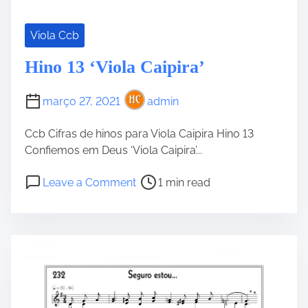
Viola Ccb
Hino 13 ‘Viola Caipira’
março 27, 2021
admin
Ccb Cifras de hinos para Viola Caipira Hino 13
Confiemos em Deus ‘Viola Caipira’...
P
o
Leave a Comment
1 min read
o
n
s
H
t
i
r
n
e
o
a
1
d
3