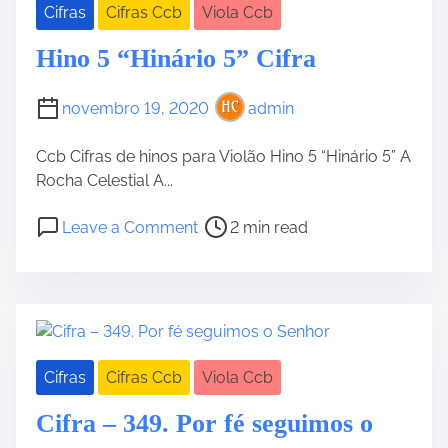
Cifras
Cifras Ccb
Viola Ccb
l
a
Hino 5 “Hinário 5” Cifra
novembro 19, 2020
admin
Ccb Cifras de hinos para Violão Hino 5 “Hinário 5” A
Rocha Celestial A...
P
o
Leave a Comment
2 min read
o
n
s
H
t
i
r
n
e
o
a
5
Cifras
Cifras Ccb
Viola Ccb
d
“
t
H
Cifra – 349. Por fé seguimos o
i
i