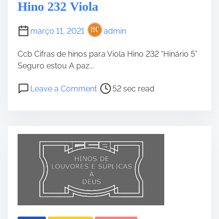
Hino 232 Viola
março 11, 2021
admin
Ccb Cifras de hinos para Viola Hino 232 “Hinário 5”
Seguro estou A paz...
P
o
Leave a Comment
52 sec read
o
n
s
H
t
i
r
n
e
o
a
2
d
3
t
2
i
V
m
i
e
o