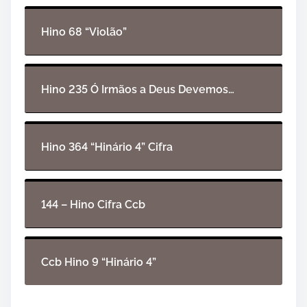
d
e
Hino 68 “Violão”
á
u
d
i
Hino 235 Ó Irmãos a Deus Devemos…
o
Hino 364 “Hinário 4” Cifra
144 – Hino Cifra Ccb
Ccb Hino 9 “Hinário 4”