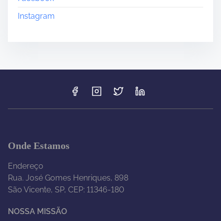
Instagram
Onde Estamos
Endereço
Rua. José Gomes Henriques, 898
São Vicente, SP, CEP: 11346-180
NOSSA MISSÃO