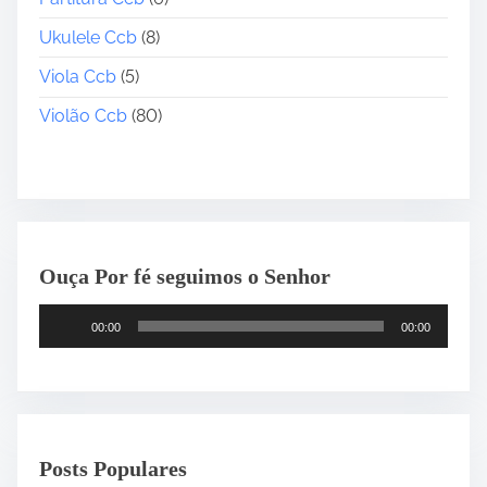
Ukulele Ccb
(8)
Viola Ccb
(5)
Violão Ccb
(80)
Ouça Por fé seguimos o Senhor
T
00:00
00:00
o
c
a
d
o
Posts Populares
r