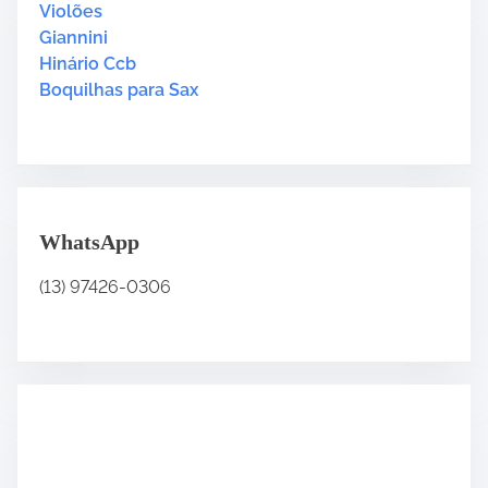
H
Violões
e
.
e
Giannini
P
r
Hinário Ccb
o
e
Boquilhas para Sax
r
.
f
.
é
.
s
e
g
WhatsApp
u
i
(13) 97426-0306
m
o
s
o
S
e
n
h