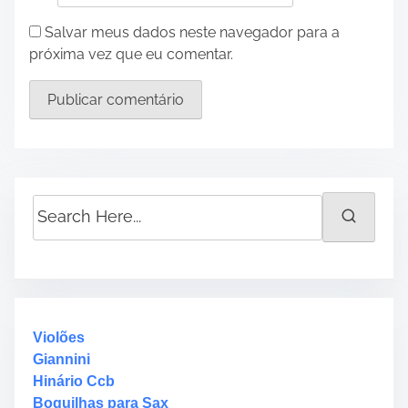
Salvar meus dados neste navegador para a
próxima vez que eu comentar.
S
e
a
r
c
h
H
Violões
e
Giannini
r
Hinário Ccb
e
Boquilhas para Sax