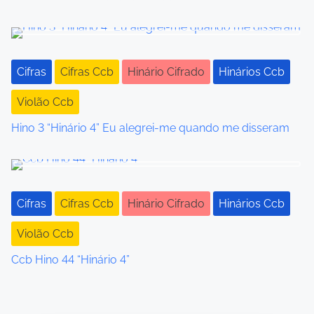
o
n
Cifras
Cifras Ccb
Hinário Cifrado
Hinários Ccb
Violão Ccb
Hino 3 “Hinário 4” Eu alegrei-me quando me disseram
Cifras
Cifras Ccb
Hinário Cifrado
Hinários Ccb
Violão Ccb
Ccb Hino 44 “Hinário 4”