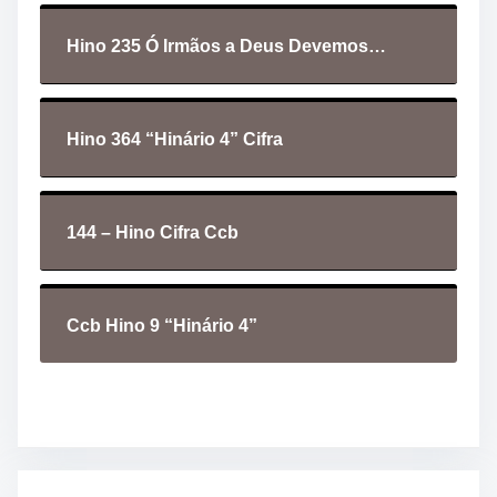
d
i
Hino 235 Ó Irmãos a Deus Devemos…
o
Hino 364 “Hinário 4” Cifra
144 – Hino Cifra Ccb
Ccb Hino 9 “Hinário 4”