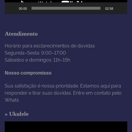
e
00:00
02:58
v
í
d
e
Atendimento
o
Horário para esclarecimentos de dúvidas
Segunda–Sexta: 9:00–17:00
Sábados e domingos: 11h–15h
Nosso compromisso
Sua satisfação é nossa prioridade. Estamos aqui para
responder e tirar suas dúvidas. Entre em contato pelo
Whats
» Ukulele
T
o