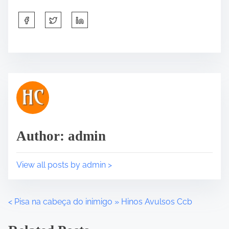
S
h
a
r
e
t
h
i
s
p
Author: admin
o
s
t
View all posts by admin >
o
n
:
<
Pisa na cabeça do inimigo » Hinos Avulsos Ccb
P
o