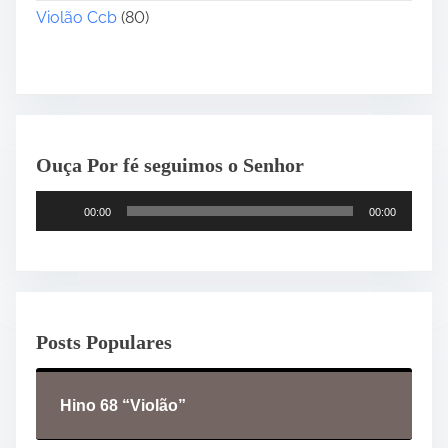
Violão Ccb
(80)
Ouça Por fé seguimos o Senhor
T
00:00
00:00
o
c
a
d
o
Posts Populares
r
d
e
Hino 68 “Violão”
á
u