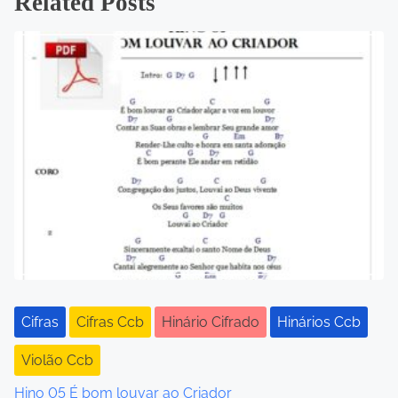
Related Posts
s
t
s
n
a
v
i
g
a
Cifras
Cifras Ccb
Hinário Cifrado
Hinários Ccb
t
Violão Ccb
i
Hino 05 É bom louvar ao Criador