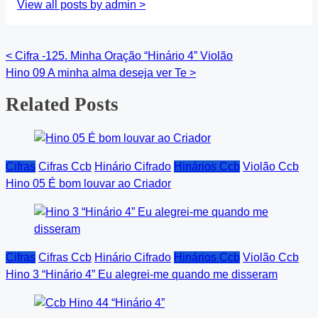
View all posts by admin >
<
Cifra -125. Minha Oração “Hinário 4” Violão
Posts
Hino 09 A minha alma deseja ver Te
>
navigation
Related Posts
Cifras
Cifras Ccb
Hinário Cifrado
Hinários Ccb
Violão Ccb
Hino 05 É bom louvar ao Criador
Cifras
Cifras Ccb
Hinário Cifrado
Hinários Ccb
Violão Ccb
Hino 3 “Hinário 4” Eu alegrei-me quando me disseram