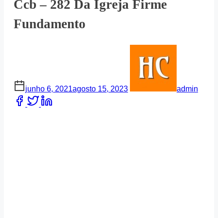
Ccb – 282 Da Igreja Firme
Fundamento
junho 6, 2021
agosto 15, 2023
admin
Share
this
post
on: