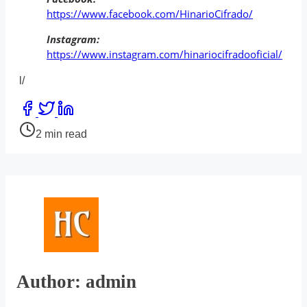
https://www.facebook.com/HinarioCifrado/
Instagram:
https://www.instagram.com/hinariocifradooficial/
l/
Share
this
Post
2 min read
post
read
on:
time
Author: admin