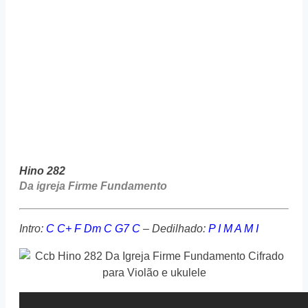
Hino 282
Da igreja Firme Fundamento
Intro:
C C+ F Dm C G7 C
– Dedilhado:
P I M A M I