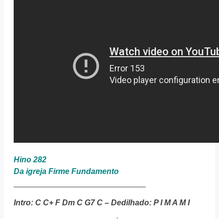
Hino 282
Da igreja Firme Fundamento
______________________________
Intro: C C+ F Dm C G7 C – Dedilhado: P I M A M I