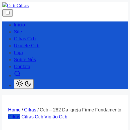
Skip
to
content
Início
Site
Cifras Ccb
Ukulele Ccb
Loja
Sobre Nós
Contato
Home
/
Cifras
/ Ccb – 282 Da Igreja Firme Fundamento
Cifras
Cifras Ccb
Violão Ccb