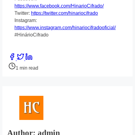
https://www.facebook.com/HinarioCifrado/
Twitter:
https://twitter.com/hinariocifrado
Instagram:
https://www.instagram.com/hinariocifradooficial/
#HinárioCifrado
Share
this
Post
1 min read
post
read
on:
time
Author: admin