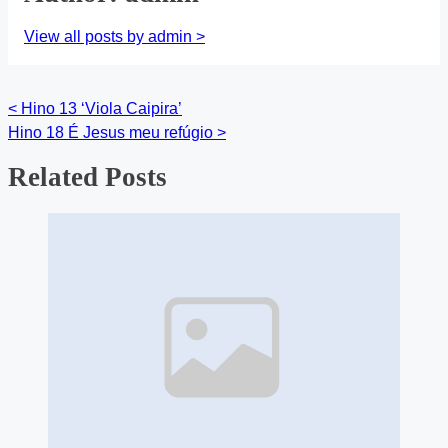
View all posts by admin >
<
Hino 13 ‘Viola Caipira’
Posts
Hino 18 É Jesus meu refúgio
>
navigation
Related Posts
Image
Placeholder