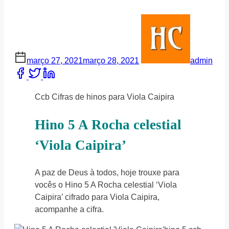
março 27, 2021
março 28, 2021
admin
Share
this
post
Ccb Cifras de hinos para Viola Caipira
on:
Hino 5 A Rocha celestial
‘Viola Caipira’
A paz de Deus à todos, hoje trouxe para
vocês o Hino 5 A Rocha celestial ‘Viola
Caipira’ cifrado para Viola Caipira,
acompanhe a cifra.