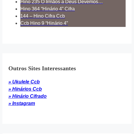
Hino 235 Ó Irmãos a Deus Devemos…
Hino 364 “Hinário 4” Cifra
144 – Hino Cifra Ccb
Ccb Hino 9 “Hinário 4”
Outros Sites Interessantes
» Ukulele Ccb
» Hinários Ccb
» Hinário Cifrado
» Instagram