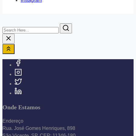
Instagram
Search
Here...
Onde Estamos
Endereço
Rua. José Gomes Henriques, 898
São Vicente, SP, CEP: 11346-180