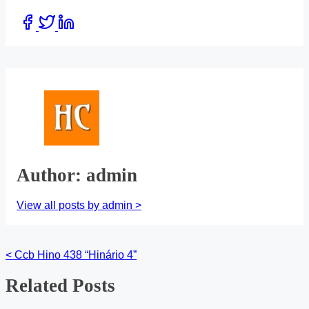
Share
this
post
on:
Author: admin
View all posts by admin >
<
Ccb Hino 438 “Hinário 4”
Posts
Related Posts
navigation