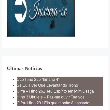
Últimas Notícias
Ccb Hino 235 “hinário 4”
Se Eu Tiver Que Levantar do Trono
Cifra – Hino 261 Teu Espírito em Mim Desça
Hino 3 Ukulele – Faz-me ouvir Tua voz
Cifra- Hino 291 Eis que a noite é passada