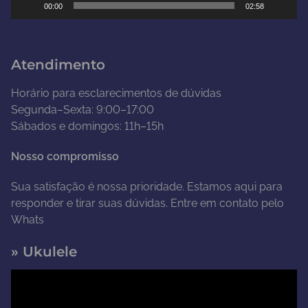
00:00
02:58
v
í
d
Atendimento
e
o
Horário para esclarecimentos de dúvidas
Segunda–Sexta: 9:00–17:00
Sábados e domingos: 11h–15h
Nosso compromisso
Sua satisfação é nossa prioridade. Estamos aqui para
responder e tirar suas dúvidas. Entre em contato pelo
Whats
» Ukulele
T
o