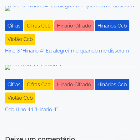
v
i
Cifras
Cifras Ccb
Hinário Cifrado
Hinários Ccb
g
Violão Ccb
a
Hino 3 “Hinário 4” Eu alegrei-me quando me disseram
t
i
o
Cifras
Cifras Ccb
Hinário Cifrado
Hinários Ccb
n
Violão Ccb
Ccb Hino 44 “Hinário 4”
Deixe um comentário