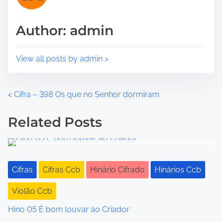
s
p
Author: admin
o
s
t
View all posts by admin >
o
n
:
P
<
Cifra – 398 Os que no Senhor dormiram
o
Related Posts
s
t
Cifras
Cifras Ccb
Hinário Cifrado
Hinários Ccb
s
Violão Ccb
n
Hino 05 É bom louvar ao Criador
a