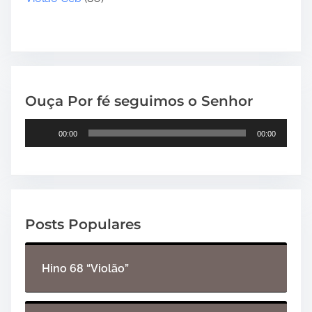
Ouça Por fé seguimos o Senhor
T
00:00
00:00
o
c
a
d
o
Posts Populares
r
d
e
Hino 68 “Violão”
á
u
d