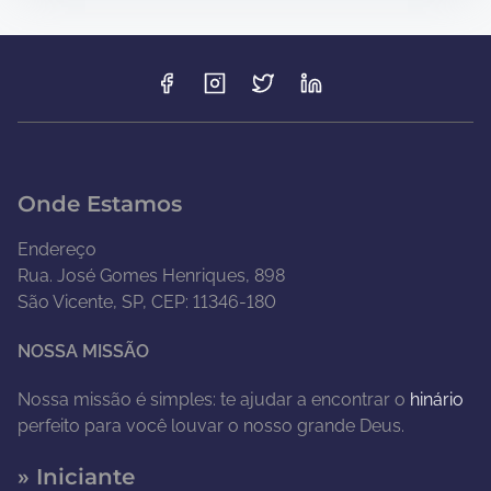
Onde Estamos
Endereço
Rua. José Gomes Henriques, 898
São Vicente, SP, CEP: 11346-180
NOSSA MISSÃO
Nossa missão é simples: te ajudar a encontrar o
hinário
perfeito para você louvar o nosso grande Deus.
» Iniciante