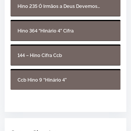
i
Hino 235 Ó Irmãos a Deus Devemos…
o
Hino 364 “Hinário 4” Cifra
144 – Hino Cifra Ccb
Ccb Hino 9 “Hinário 4”