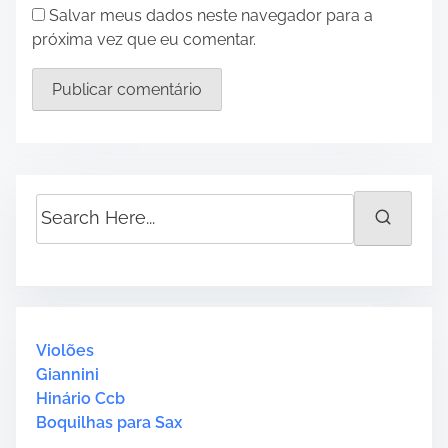
Salvar meus dados neste navegador para a
próxima vez que eu comentar.
S
e
a
r
c
h
H
Violões
e
Giannini
r
Hinário Ccb
e
Boquilhas para Sax
.