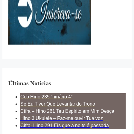
Últimas Notícias
Ccb Hino 235 “hinário 4”
Se Eu Tiver Que Levantar do Trono
Cifra – Hino 261 Teu Espírito em Mim Desça
Hino 3 Ukulele – Faz-me ouvir Tua voz
Cifra- Hino 291 Eis que a noite é passada