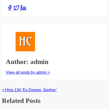
Share
this
post
on:
Author: admin
View all posts by admin >
<
Hino 134 ‘Eu Desejo, Senhor’
Posts
Related Posts
navigation