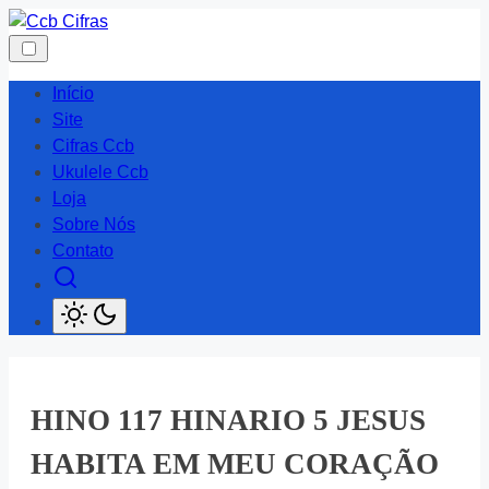
Skip
to
content
Início
Site
Cifras Ccb
Ukulele Ccb
Loja
Sobre Nós
Contato
HINO 117 HINARIO 5 JESUS
HABITA EM MEU CORAÇÃO