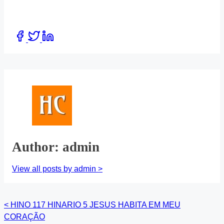
Share
this
post
on:
Author: admin
View all posts by admin >
<
HINO 117 HINARIO 5 JESUS HABITA EM MEU
Posts
CORAÇÃO