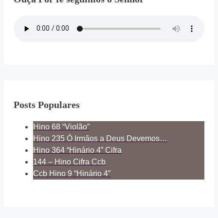
Posts Populares
Hino 68 “Violão”
Hino 235 Ó Irmãos a Deus Devemos…
Hino 364 “Hinário 4” Cifra
144 – Hino Cifra Ccb
Ccb Hino 9 “Hinário 4”