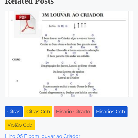
Related Posts
s
t
s
n
a
v
i
g
a
Cifras
Cifras Ccb
Hinário Cifrado
Hinários Ccb
t
Violão Ccb
i
Hino 05 É bom louvar ao Criador