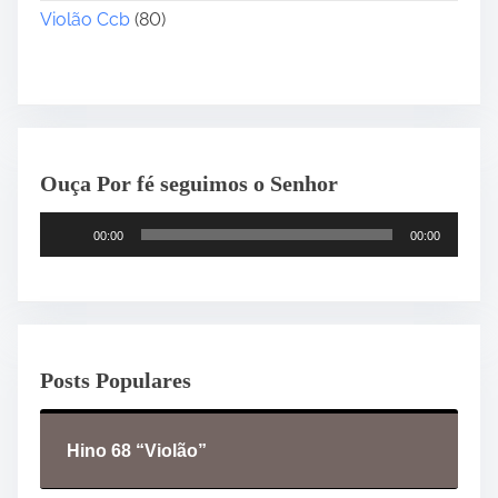
Violão Ccb
(80)
Ouça Por fé seguimos o Senhor
T
00:00
00:00
o
c
a
d
o
Posts Populares
r
d
e
Hino 68 “Violão”
á
u