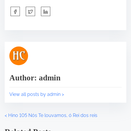
S
h
a
r
e
t
h
i
s
p
Author: admin
o
s
t
View all posts by admin >
o
n
:
<
Hino 105 Nós Te louvamos, ó Rei dos reis
P
o