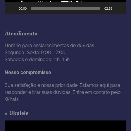
e
00:00
02:58
v
í
d
e
Atendimento
o
Horário para esclarecimentos de dúvidas
Segunda–Sexta: 9:00–17:00
Sábados e domingos: 11h–15h
Nosso compromisso
Sua satisfação é nossa prioridade. Estamos aqui para
responder e tirar suas dúvidas. Entre em contato pelo
Whats
» Ukulele
T
o