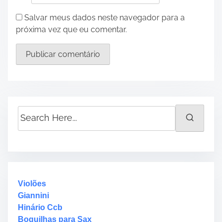
Salvar meus dados neste navegador para a
próxima vez que eu comentar.
S
e
a
r
c
h
H
Violões
e
Giannini
r
Hinário Ccb
e
Boquilhas para Sax