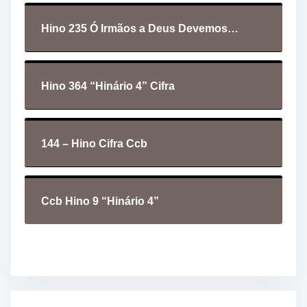
d
i
Hino 235 Ó Irmãos a Deus Devemos…
o
Hino 364 “Hinário 4” Cifra
144 – Hino Cifra Ccb
Ccb Hino 9 “Hinário 4”