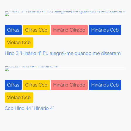
o
n
Cifras
Cifras Ccb
Hinário Cifrado
Hinários Ccb
Violão Ccb
Hino 3 “Hinário 4” Eu alegrei-me quando me disseram
Cifras
Cifras Ccb
Hinário Cifrado
Hinários Ccb
Violão Ccb
Ccb Hino 44 “Hinário 4”