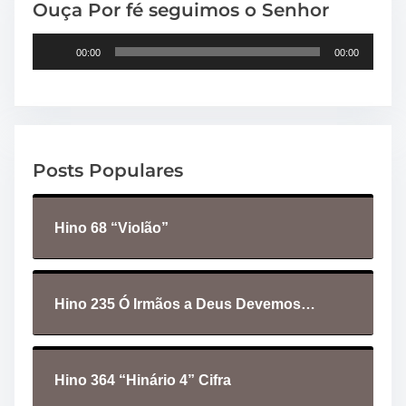
Ouça Por fé seguimos o Senhor
T
00:00
00:00
o
c
a
d
o
Posts Populares
r
d
e
Hino 68 “Violão”
á
u
d
i
Hino 235 Ó Irmãos a Deus Devemos…
o
Hino 364 “Hinário 4” Cifra