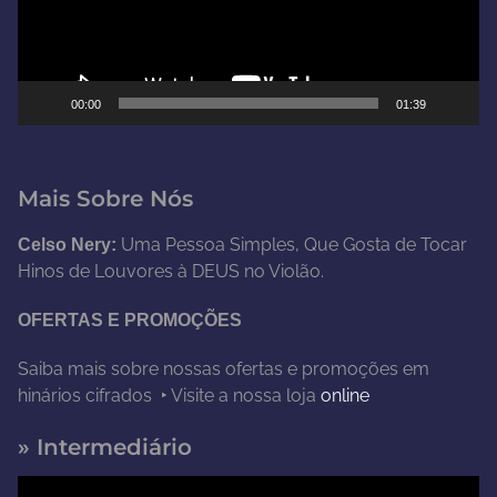
o
r
d
e
00:00
01:39
v
í
d
Mais Sobre Nós
e
o
Uma Pessoa Simples, Que Gosta de Tocar
Celso Nery:
Hinos de Louvores à DEUS no Violão.
OFERTAS E PROMOÇÕES
Saiba mais sobre nossas ofertas e promoções em
hinários cifrados ‣ Visite a nossa loja
online
» Intermediário
T