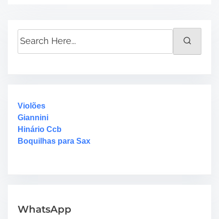
S
e
a
r
c
h
H
Violões
e
Giannini
r
Hinário Ccb
e
Boquilhas para Sax
.
.
.
WhatsApp