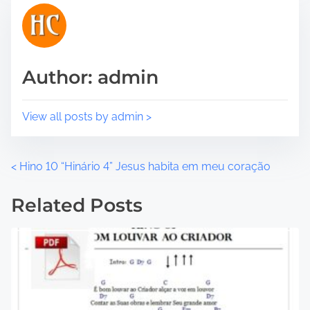
h
i
s
p
Author: admin
o
s
t
View all posts by admin >
o
n
:
P
<
Hino 10 “Hinário 4” Jesus habita em meu coração
o
Related Posts
s
t
s
n