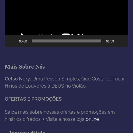
a
d
o
r
d
e
00:00
01:39
v
í
d
e
Mais Sobre Nós
o
Celso Nery:
Uma Pessoa Simples, Que Gosta de Tocar
Hinos de Louvores à DEUS no Violão.
OFERTAS E PROMOÇÕES
Saiba mais sobre nossas ofertas e promoções em
hinários cifrados ‣ Visite a nossa loja
online