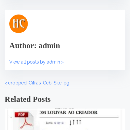
e
t
h
i
s
p
Author: admin
o
s
t
View all posts by admin >
o
n
:
<
cropped-Cifras-Ccb-Site.jpg
P
o
Related Posts
s
t