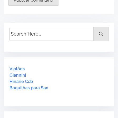
S
e
a
r
c
h
H
Violões
e
Giannini
r
Hinário Ccb
e
Boquilhas para Sax
.
.
.