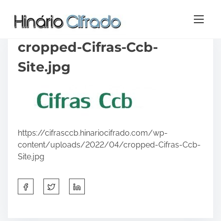
S
k
cropped-Cifras-Ccb-
i
p
Site.jpg
t
o
c
o
n
t
https://cifrasccb.hinariocifrado.com/wp-
e
content/uploads/2022/04/cropped-Cifras-Ccb-
n
Site.jpg
t
S
h
a
r