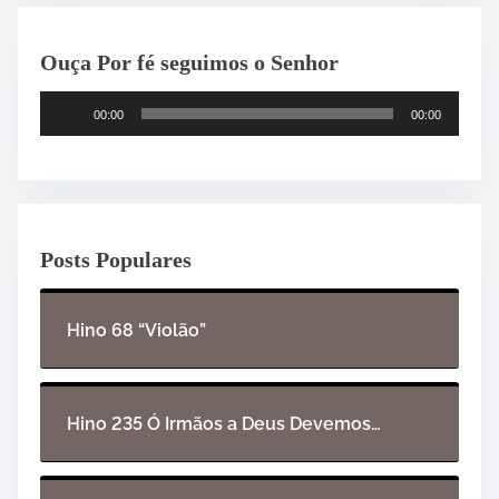
Ouça Por fé seguimos o Senhor
T
00:00
00:00
o
c
a
d
o
Posts Populares
r
d
e
Hino 68 “Violão”
á
u
d
i
Hino 235 Ó Irmãos a Deus Devemos…
o