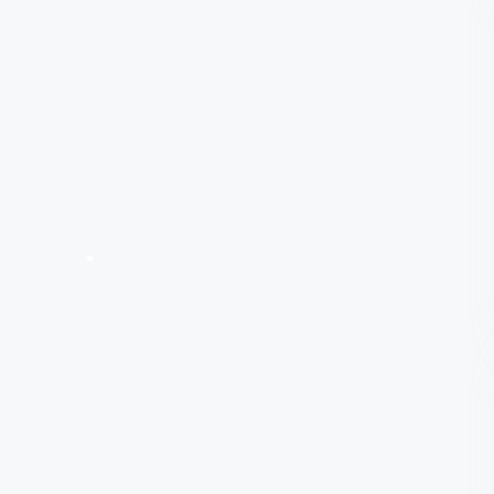
•
•
•
•