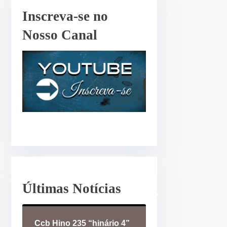
r
Inscreva-se no
o
Nosso Canal
u
d
i
m
i
n
u
i
r
o
v
o
Últimas Notícias
l
u
Ccb Hino 235 “hinário 4”
m