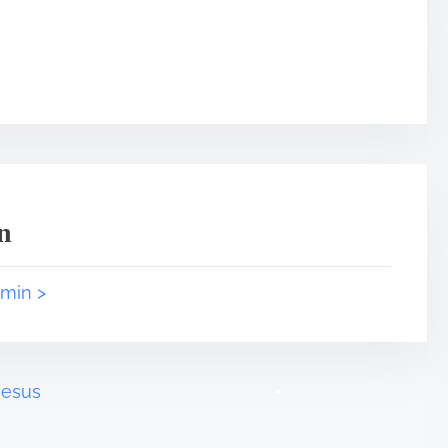
n
dmin >
Jesus