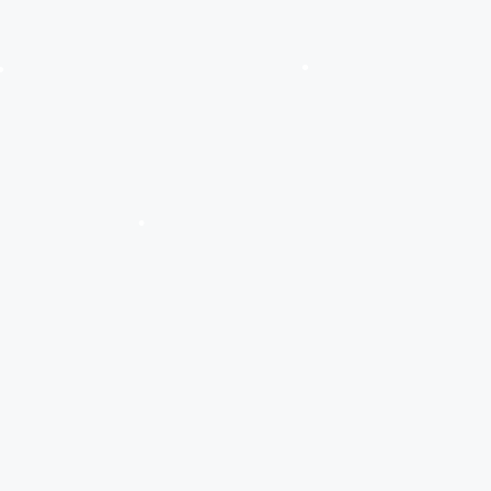
•
•
•
•