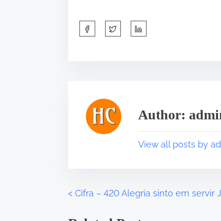
•
S
h
a
r
e
t
h
i
Author: admi
s
p
View all posts by a
o
s
•
t
o
n
<
Cifra – 420 Alegria sinto em servir 
P
:
o