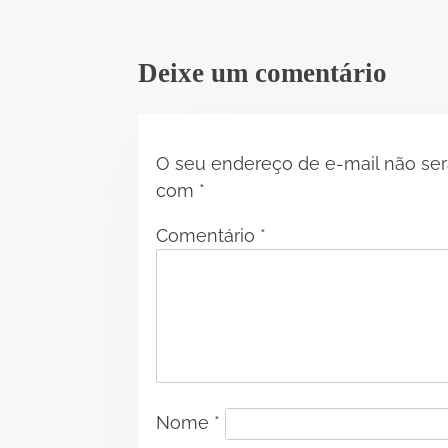
i
o
Deixe um comentário
•
n
O seu endereço de e-mail não ser
com
*
Comentário
*
Nome
*