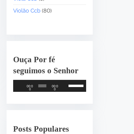
Violão Ccb
(80)
Ouça Por fé
seguimos o Senhor
T
U
00:0
00:0
0
0
o
s
c
e
a
a
d
s
o
s
Posts Populares
r
e