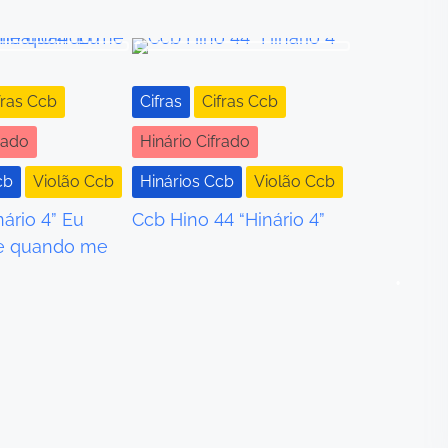
fras Ccb
Cifras
Cifras Ccb
rado
Hinário Cifrado
•
cb
Violão Ccb
Hinários Ccb
Violão Ccb
nário 4” Eu
Ccb Hino 44 “Hinário 4”
e quando me