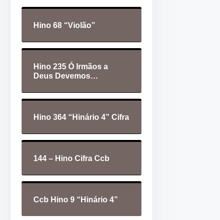
d
t
e
a
Hino 68 “Violão”
á
s
u
p
d
a
Hino 235 Ó Irmãos a
i
r
Deus Devemos…
o
a
c
i
Hino 364 “Hinário 4” Cifra
m
a
o
144 – Hino Cifra Ccb
u
p
a
Ccb Hino 9 “Hinário 4”
r