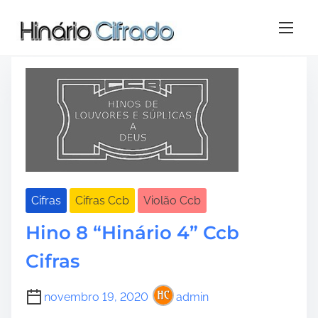
S
Tag:
hino 8 ccb
k
i
p
t
o
c
o
n
t
e
Cifras
Cifras Ccb
Violão Ccb
n
t
Hino 8 “Hinário 4” Ccb
Cifras
novembro 19, 2020
admin