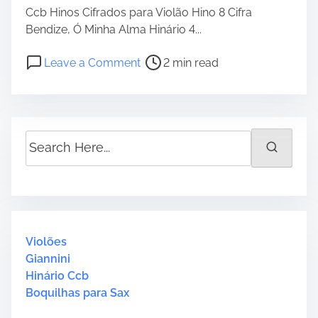
Ccb Hinos Cifrados para Violão Hino 8 Cifra
Bendize, Ó Minha Alma Hinário 4...
P
o
Leave a Comment
2 min read
o
n
s
H
t
i
r
n
S
e
o
e
a
8
a
d
“
r
t
H
c
i
i
h
m
n
H
Violões
e
á
e
Giannini
r
r
Hinário Ccb
i
e
Boquilhas para Sax
o
.
4