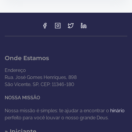
Onde Estamos
Endereço
Rua. José Gomes Henriques, 898
São Vicente, SP, CEP: 11346-180
NOSSA MISSÃO
Nossa missão é simples: te ajudar a encontrar o
hinário
perfeito para você louvar o nosso grande Deus.
» Iniciante