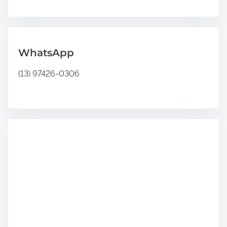
.
”
.
C
c
b
WhatsApp
C
i
(13) 97426-0306
f
r
a
s