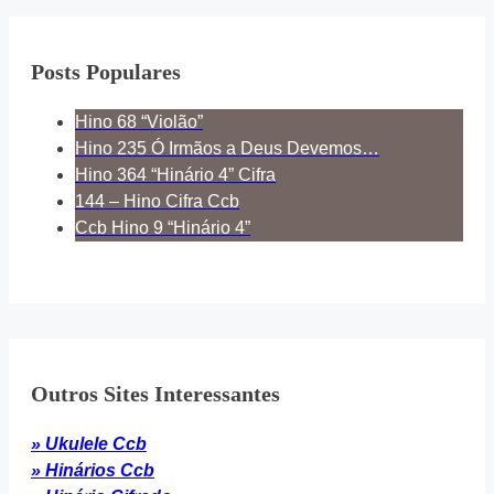
Posts Populares
Hino 68 “Violão”
Hino 235 Ó Irmãos a Deus Devemos…
Hino 364 “Hinário 4” Cifra
144 – Hino Cifra Ccb
Ccb Hino 9 “Hinário 4”
Outros Sites Interessantes
» Ukulele Ccb
» Hinários Ccb