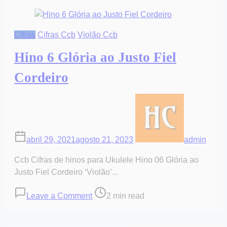
Cifras
Cifras Ccb
Violão Ccb
Hino 6 Glória ao Justo Fiel
Cordeiro
abril 29, 2021
agosto 21, 2023
admin
Ccb Cifras de hinos para Ukulele Hino 06 Glória ao
Justo Fiel Cordeiro ‘Violão’...
on
Post
Leave a Comment
2 min read
Hino
read
6
time