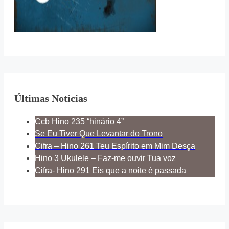
Últimas Notícias
Ccb Hino 235 “hinário 4”
Se Eu Tiver Que Levantar do Trono
Cifra – Hino 261 Teu Espírito em Mim Desça
Hino 3 Ukulele – Faz-me ouvir Tua voz
Cifra- Hino 291 Eis que a noite é passada