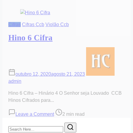
Glória
ao
Justo
Fiel
Cifras
Cifras Ccb
Violão Ccb
Cordeiro
Hino 6 Cifra
outubro 12, 2020
agosto 21, 2023
admin
Hino 6 Cifra – Hinário 4 O Senhor seja Louvado CCB
Hinos Cifrados para...
on
Post
Leave a Comment
2 min read
Hino
read
Search
6
time
Here...