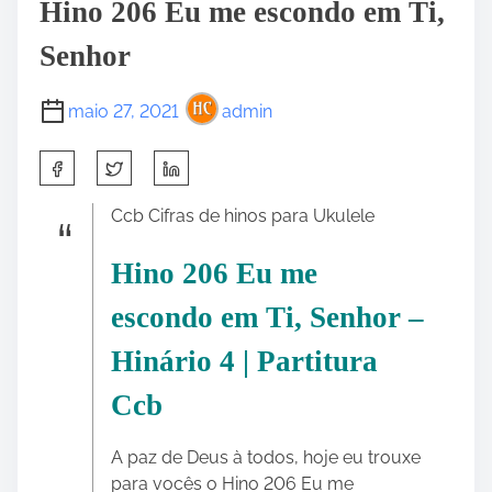
Hino 206 Eu me escondo em Ti,
Senhor
maio 27, 2021
admin
S
h
a
Ccb Cifras de hinos para Ukulele
r
e
Hino 206 Eu me
t
escondo em Ti, Senhor –
h
i
Hinário 4 |
Partitura
s
p
Ccb
o
s
A paz de Deus à todos, hoje eu trouxe
t
para vocês o Hino 206 Eu me