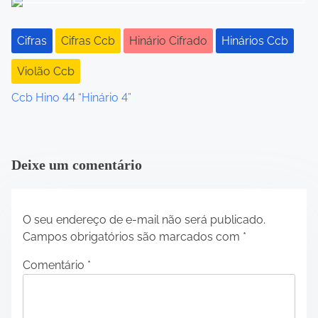
o
Cifras
Cifras Ccb
Hinário Cifrado
Hinários Ccb
n
Violão Ccb
Ccb Hino 44 “Hinário 4”
Deixe um comentário
O seu endereço de e-mail não será publicado.
Campos obrigatórios são marcados com
*
Comentário
*