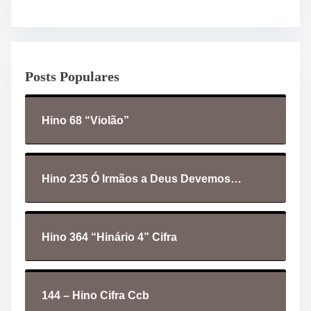
c
a
d
o
Posts Populares
r
d
e
Hino 68 “Violão”
á
u
d
i
Hino 235 Ó Irmãos a Deus Devemos…
o
Hino 364 “Hinário 4” Cifra
144 – Hino Cifra Ccb