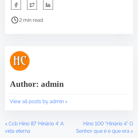
S
h
a
P
2 min read
r
o
e
s
t
t
h
r
i
e
s
a
p
d
o
t
Author: admin
s
i
t
m
o
e
View all posts by admin >
n
:
<
Ccb Hino 87 ‘Hinário 4’ A
Hino 100 “Hinário 4” O
P
vida eterna
Senhor que é e que era
>