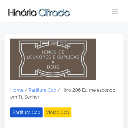
S
k
i
p
t
o
c
o
n
t
e
n
t
Home
/
Partitura Ccb
/ Hino 206 Eu me escondo
em Ti, Senhor
Partitura Ccb
Violão Ccb