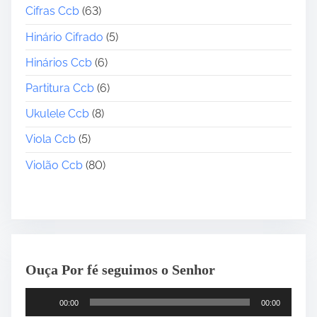
Cifras Ccb
(63)
Hinário Cifrado
(5)
Hinários Ccb
(6)
Partitura Ccb
(6)
Ukulele Ccb
(8)
Viola Ccb
(5)
Violão Ccb
(80)
Ouça Por fé seguimos o Senhor
T
00:00
00:00
o