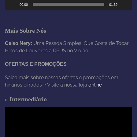
e
00:00
01:39
v
í
d
e
Mais Sobre Nós
o
Uma Pessoa Simples, Que Gosta de Tocar
Celso Nery:
Hinos de Louvores à DEUS no Violão.
OFERTAS E PROMOÇÕES
Saiba mais sobre nossas ofertas e promoções em
hinários cifrados ‣ Visite a nossa loja
online
» Intermediário
T
o
c
a