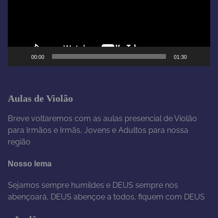
d
o
r
d
e
00:00
01:30
v
í
d
e
Aulas de Violão
o
Breve voltaremos com as aulas presencial de Violão
para Irmãos e Irmãs, Jovens e Adultos para nossa
região
Nosso lema
Sejamos sempre humildes e DEUS sempre nos
abençoará, DEUS abençoe a todos, fiquem com DEUS