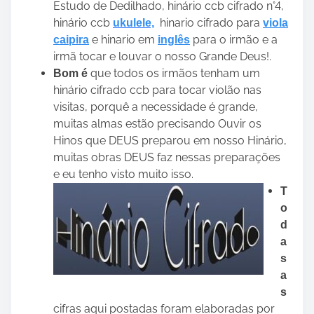
Estudo de Dedilhado, hinário ccb cifrado n°4,
hinário ccb
hinario cifrado para
ukulele,
viola
e hinario em
para o irmão e a
caipira
inglês
irmã tocar e louvar o nosso Grande Deus!.
que todos os irmãos tenham um
Bom é
hinário cifrado ccb para tocar violão nas
visitas, porquê a necessidade é grande,
muitas almas estão precisando Ouvir os
Hinos que DEUS preparou em nosso Hinário,
muitas obras DEUS faz nessas preparações
e eu tenho visto muito isso.
T
o
d
a
s
a
s
cifras aqui postadas foram elaboradas por