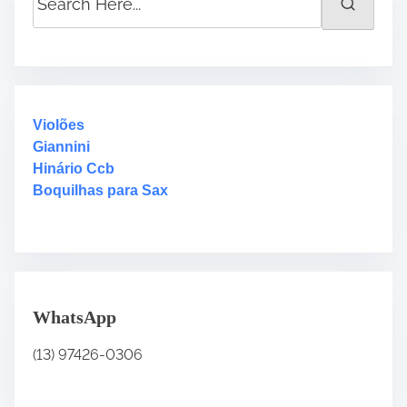
e
a
r
c
h
H
Violões
e
Giannini
r
Hinário Ccb
e
Boquilhas para Sax
.
.
.
WhatsApp
(13) 97426-0306