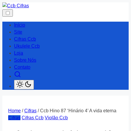
Skip
to
content
Início
Site
Cifras Ccb
Ukulele Ccb
Loja
Sobre Nós
Contato
Home
/
Cifras
/ Ccb Hino 87 ‘Hinário 4’ A vida eterna
Cifras
Cifras Ccb
Violão Ccb