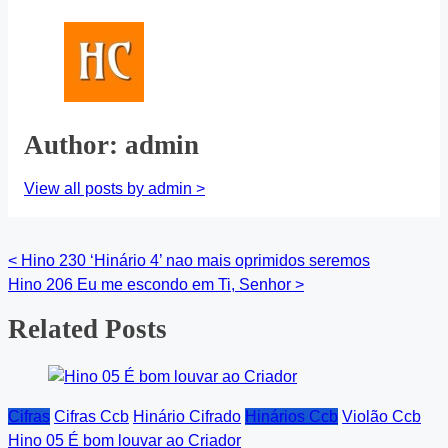
Author: admin
View all posts by admin >
<
Hino 230 ‘Hinário 4’ nao mais oprimidos seremos
Posts
Hino 206 Eu me escondo em Ti, Senhor
>
navigation
Related Posts
Cifras
Cifras Ccb
Hinário Cifrado
Hinários Ccb
Violão Ccb
Hino 05 É bom louvar ao Criador