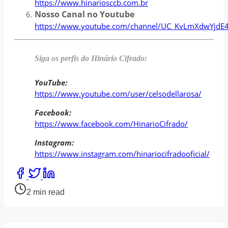
https://www.hinariosccb.com.br
Nosso Canal no Youtube
https://www.youtube.com/channel/UC_KvLmXdwYjdE
Siga os perfis do Hinário Cifrado:
YouTube:
https://www.youtube.com/user/celsodellarosa/
Facebook:
https://www.facebook.com/HinarioCifrado/
Instagram:
https://www.instagram.com/hinariocifradooficial/
Share
this
Post
2 min read
post
read
on:
time