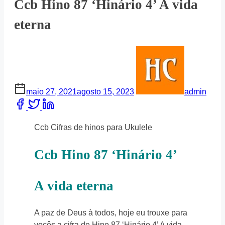
Ccb Hino 87 ‘Hinário 4’ A vida
eterna
maio 27, 2021
agosto 15, 2023
admin
Share
this
post
Ccb Cifras de hinos para Ukulele
on:
Ccb Hino 87 ‘Hinário 4’
A vida eterna
A paz de Deus à todos, hoje eu trouxe para
vocês a cifra de Hino 87 ‘Hinário 4’ A vida