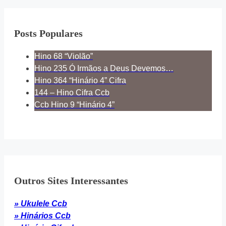
Posts Populares
Hino 68 “Violão”
Hino 235 Ó Irmãos a Deus Devemos…
Hino 364 “Hinário 4” Cifra
144 – Hino Cifra Ccb
Ccb Hino 9 “Hinário 4”
Outros Sites Interessantes
» Ukulele Ccb
» Hinários Ccb