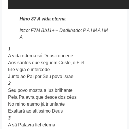
Hino 87
A vida eterna
Intro: F7M Bb11+ – Dedilhado: P A I M A I M
A
1
A vida e-terna só Deus concede
Aos santos que seguem Cristo, o Fiel
Ele vigia e intercede
Junto ao Pai por Seu povo Israel
2
Seu povo mostra a luz brilhante
Pela Palavra que desce dos céus
No reino eterno já triunfante
Exaltará ao altíssimo Deus
3
A sã Palavra fiel eterna