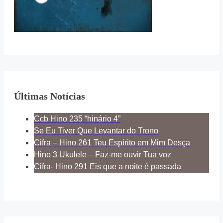
Últimas Notícias
Ccb Hino 235 “hinário 4”
Se Eu Tiver Que Levantar do Trono
Cifra – Hino 261 Teu Espírito em Mim Desça
Hino 3 Ukulele – Faz-me ouvir Tua voz
Cifra- Hino 291 Eis que a noite é passada