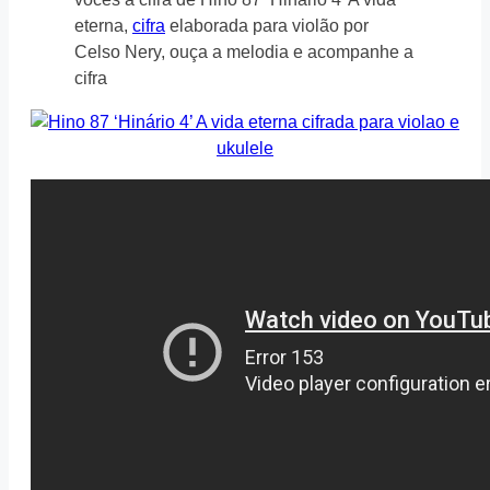
eterna,
cifra
elaborada para violão por
Celso Nery, ouça a melodia e acompanhe a
cifra