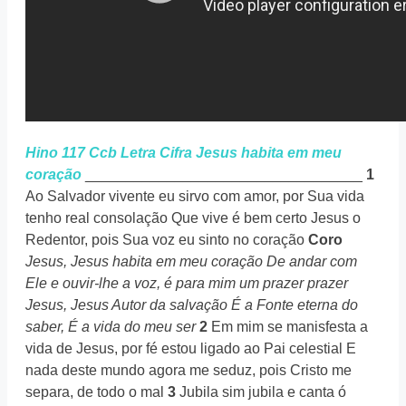
Hino 117 Ccb Letra Cifra
Jesus habita em meu
coração
__________________________________
1
Ao Salvador vivente eu sirvo com amor, por Sua vida
tenho real consolação Que vive é bem certo Jesus o
Redentor, pois Sua voz eu sinto no coração
Coro
Jesus, Jesus habita em meu coração
De andar com
Ele e ouvir-lhe a voz, é para mim um prazer prazer
Jesus, Jesus Autor da salvação
É a Fonte eterna do
saber, É a vida do meu ser
2
Em mim se manisfesta a
vida de Jesus, por fé estou ligado ao Pai celestial E
nada deste mundo agora me seduz, pois Cristo me
separa, de todo o mal
3
Jubila sim jubila e canta ó