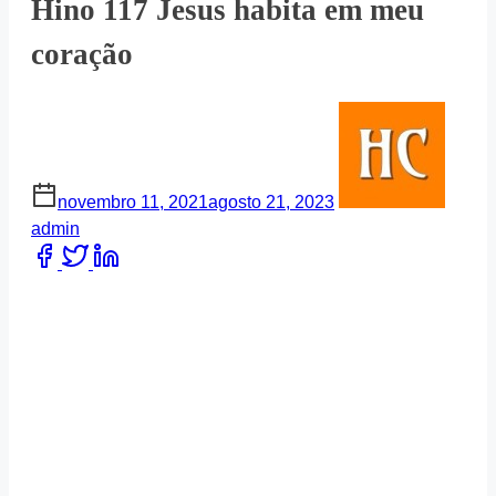
Hino 117 Jesus habita em meu
coração
novembro 11, 2021
agosto 21, 2023
admin
Share
this
post
on: