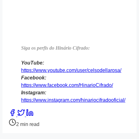
Siga os perfis do Hinário Cifrado:
YouTube:
https://www.youtube.com/user/celsodellarosa/
Facebook:
https://www.facebook.com/HinarioCifrado/
Instagram:
https://www.instagram.com/hinariocifradooficial/
Share
this
Post
2 min read
post
read
on:
time