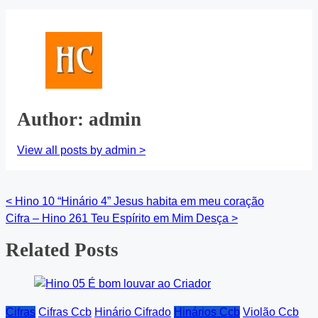
Author: admin
View all posts by admin >
<
Hino 10 “Hinário 4” Jesus habita em meu coração
Posts
Cifra – Hino 261 Teu Espírito em Mim Desça
>
navigation
Related Posts
Cifras
Cifras Ccb
Hinário Cifrado
Hinários Ccb
Violão Ccb