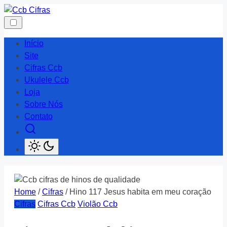
Skip
to
content
Início
Site
Cifras Ccb
Ukulele Ccb
Loja
Sobre Nós
Contato
Home
/
Cifras
/ Hino 117 Jesus habita em meu coração
Cifras
Cifras Ccb
Violão Ccb