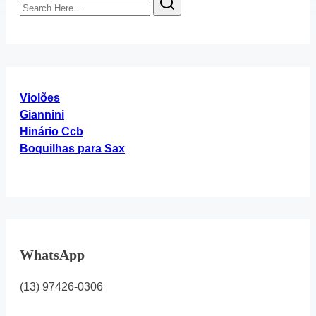
Here...
Violões
Giannini
Hinário Ccb
Boquilhas para Sax
WhatsApp
(13) 97426-0306