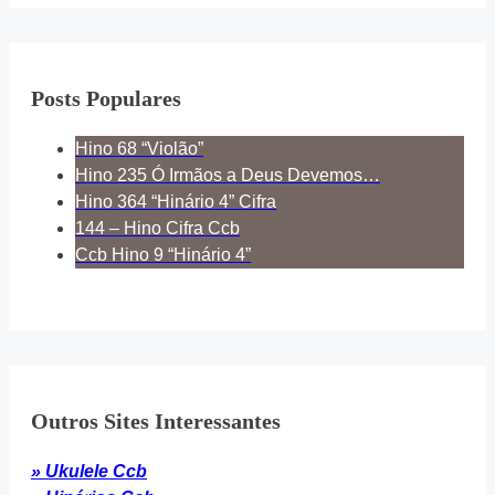
Posts Populares
Hino 68 “Violão”
Hino 235 Ó Irmãos a Deus Devemos…
Hino 364 “Hinário 4” Cifra
144 – Hino Cifra Ccb
Ccb Hino 9 “Hinário 4”
Outros Sites Interessantes
» Ukulele Ccb