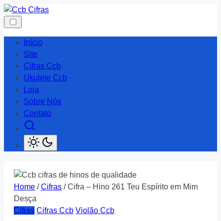
Skip
to
content
Início
Site
Cifras Ccb
Ukulele Ccb
Loja
Sobre Nós
Contato
Home
/
Cifras
/ Cifra – Hino 261 Teu Espírito em Mim
Desça
Cifras
Cifras Ccb
Violão Ccb