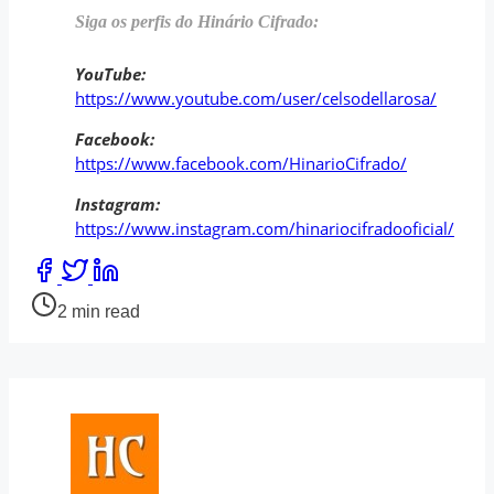
Siga os perfis do Hinário Cifrado:
YouTube:
https://www.youtube.com/user/celsodellarosa/
Facebook:
https://www.facebook.com/HinarioCifrado/
Instagram:
https://www.instagram.com/hinariocifradooficial/
Share
this
Post
2 min read
post
read
on:
time