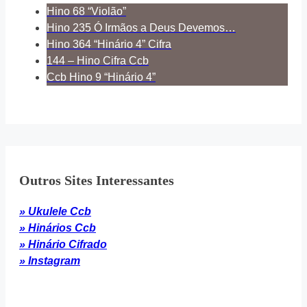
Hino 68 “Violão”
Hino 235 Ó Irmãos a Deus Devemos…
Hino 364 “Hinário 4” Cifra
144 – Hino Cifra Ccb
Ccb Hino 9 “Hinário 4”
Outros Sites Interessantes
» Ukulele Ccb
» Hinários Ccb
» Hinário Cifrado
» Instagram