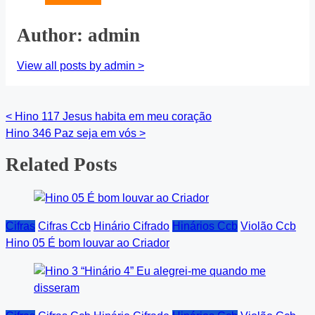
Author: admin
View all posts by admin >
<
Hino 117 Jesus habita em meu coração
Posts
Hino 346 Paz seja em vós
>
navigation
Related Posts
Cifras
Cifras Ccb
Hinário Cifrado
Hinários Ccb
Violão Ccb
Hino 05 É bom louvar ao Criador