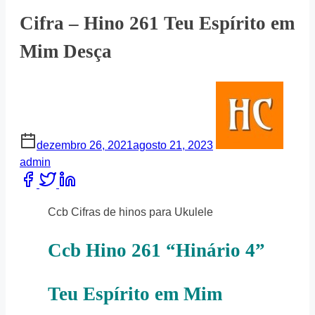
Cifra – Hino 261 Teu Espírito em
Mim Desça
dezembro 26, 2021
agosto 21, 2023
admin
Share
this
post
Ccb Cifras de hinos para Ukulele
on:
Ccb Hino 261 “Hinário 4”
Teu Espírito em Mim