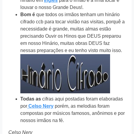
hinario em
inglês
para o irmão e a irmã tocar e
louvar o nosso Grande Deus!.
Bom é
que todos os irmãos tenham um hinário
cifrado ccb para tocar violão nas visitas, porquê a
necessidade é grande, muitas almas estão
precisando Ouvir os Hinos que DEUS preparou
em nosso Hinário, muitas obras DEUS faz
nessas preparações e eu tenho visto muito isso.
Todas as
cifras aqui postadas foram elaboradas
por
Celso Nery
porém, as melodias foram
compostas por músicos famosos, anônimos e por
nossos irmãos na fé.
Celso Nery