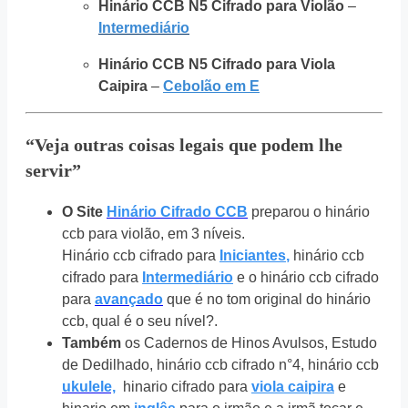
Hinário CCB N5 Cifrado para Violão
–
Intermediário
Hinário CCB N5 Cifrado para Viola
Caipira
–
Cebolão em E
“Veja outras coisas legais que podem lhe
servir”
O Site
Hinário Cifrado CCB
preparou o hinário
ccb para violão, em 3 níveis.
Hinário ccb cifrado para
Iniciantes
,
hinário ccb
cifrado para
Intermediário
e o hinário ccb cifrado
para
avançado
que é no tom original do hinário
ccb, qual é o seu nível?.
Também
os Cadernos de Hinos Avulsos, Estudo
de Dedilhado, hinário ccb cifrado n°4, hinário ccb
ukulele,
hinario cifrado para
viola caipira
e