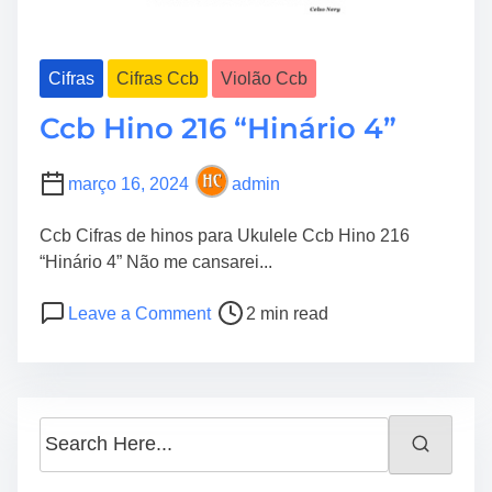
Cifras
Cifras Ccb
Violão Ccb
Ccb Hino 216 “Hinário 4”
março 16, 2024
admin
Ccb Cifras de hinos para Ukulele Ccb Hino 216
“Hinário 4” Não me cansarei...
P
o
Leave a Comment
2 min read
o
n
s
C
t
c
r
b
S
e
H
e
a
i
a
d
n