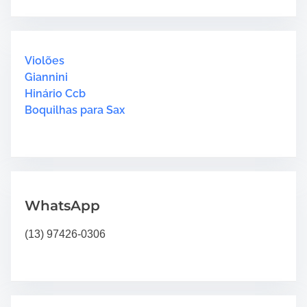
r
t
o
c
i
2
h
m
1
H
Violões
e
6
e
Giannini
“
r
Hinário Ccb
H
e
Boquilhas para Sax
i
.
n
.
á
.
r
i
o
WhatsApp
4
”
(13) 97426-0306