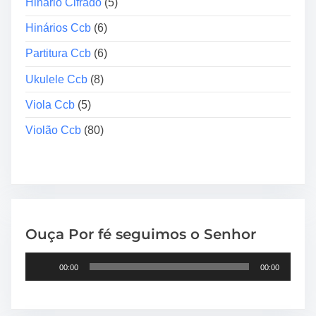
Hinário Cifrado
(5)
Hinários Ccb
(6)
Partitura Ccb
(6)
Ukulele Ccb
(8)
Viola Ccb
(5)
Violão Ccb
(80)
Ouça Por fé seguimos o Senhor
T
00:00
00:00
o
c
a