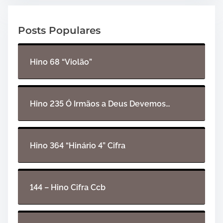
d
o
Posts Populares
r
d
e
Hino 68 “Violão”
á
u
d
Hino 235 Ó Irmãos a Deus Devemos…
i
o
Hino 364 “Hinário 4” Cifra
144 – Hino Cifra Ccb