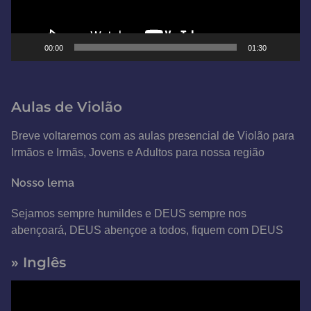
r
d
e
00:00
01:30
v
í
d
Aulas de Violão
e
o
Breve voltaremos com as aulas presencial de Violão para
Irmãos e Irmãs, Jovens e Adultos para nossa região
Nosso lema
Sejamos sempre humildes e DEUS sempre nos
abençoará, DEUS abençoe a todos, fiquem com DEUS
» Inglês
T
o