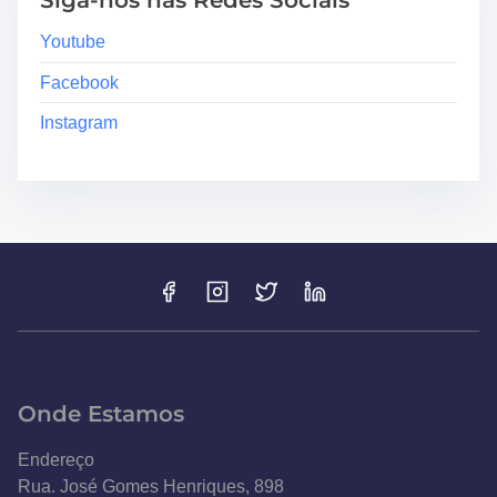
Siga-nos nas Redes Sociais
Youtube
Facebook
Instagram
Onde Estamos
Endereço
Rua. José Gomes Henriques, 898