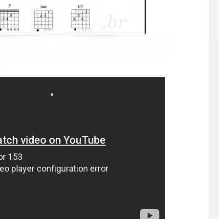
•
•
•
•