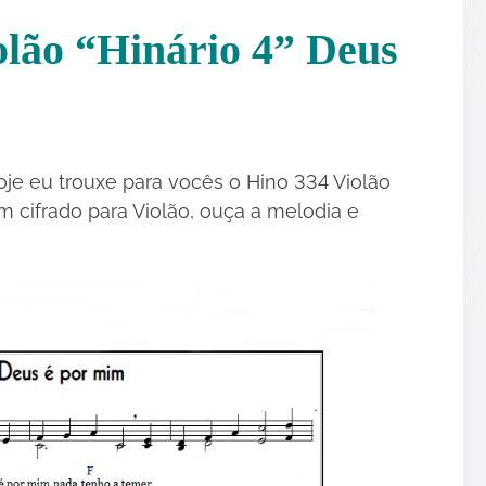
olão “Hinário 4” Deus
oje eu trouxe para vocês o Hino 334 Violão
m cifrado para Violão, ouça a melodia e
•
•