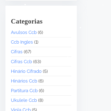
Categorias
Avulsos Ccb
(6)
•
Ccb Ingles
(1)
•
Cifras
(67)
•
Cifras Ccb
(63)
Hinário Cifrado
(5)
Hinários Ccb
(6)
Partitura Ccb
(6)
Ukulele Ccb
(8)
•
Viola Ccb
(5)