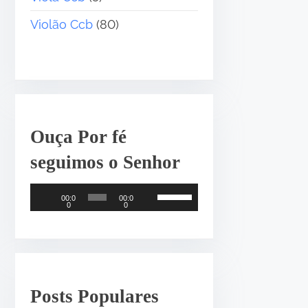
Violão Ccb
(80)
•
Ouça Por fé
seguimos o Senhor
T
U
00:0
00:0
0
0
o
s
c
e
a
a
•
d
s
o
s
Posts Populares
r
e