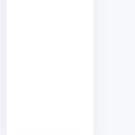
•
•
•