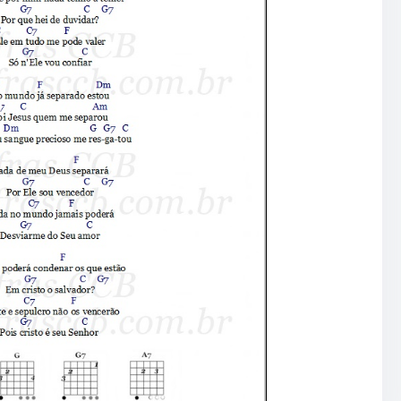
•
•
•
•
•