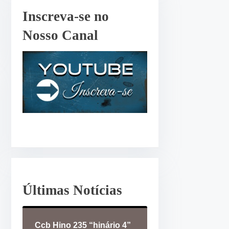
r
Inscreva-se no
o
Nosso Canal
u
d
i
m
i
n
u
i
r
o
v
o
Últimas Notícias
l
u
Ccb Hino 235 “hinário 4”
m