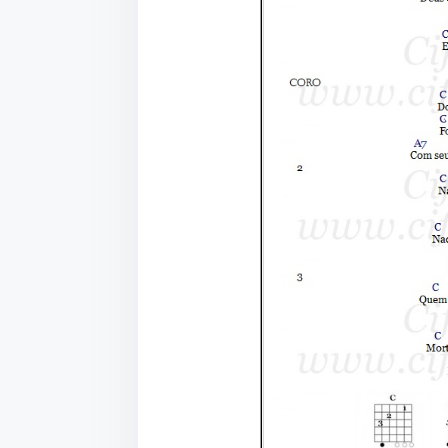
•
•
•