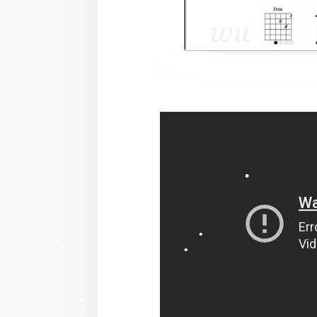
•
•
•
•