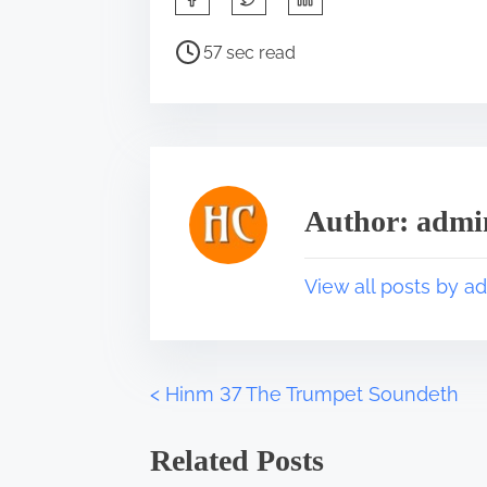
h
a
P
57 sec read
r
o
e
s
t
t
h
r
i
e
s
a
Author: admi
p
d
o
t
s
i
View all posts by a
t
m
o
e
n
:
<
Hinm 37 The Trumpet Soundeth
P
o
Related Posts