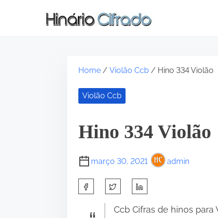
S
k
i
p
t
Home
/
Violão Ccb
/ Hino 334 Violão
o
c
Violão Ccb
o
n
t
•
Hino 334 Violão
e
n
março 30, 2021
admin
t
S
h
Ccb Cifras de hinos para 
a