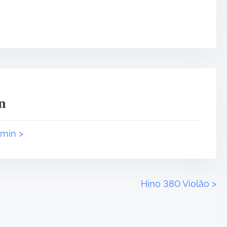
n
dmin >
Hino 380 Violão
>