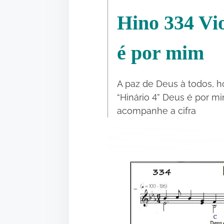
r
Hino 334 Vi
e
t
h
é por mim
i
s
A paz de Deus à todos, h
p
“Hinário 4” Deus é por mi
o
acompanhe a cifra
s
t
o
n
:
•
•
•