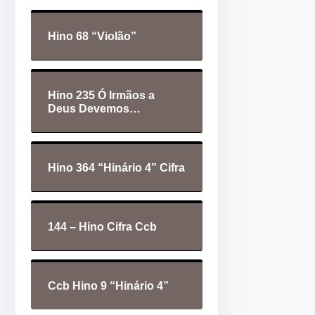
d
t
e
a
Hino 68 “Violão”
á
s
u
p
d
a
Hino 235 Ó Irmãos a
i
r
Deus Devemos…
o
a
c
i
Hino 364 “Hinário 4” Cifra
m
a
o
144 – Hino Cifra Ccb
u
p
a
Ccb Hino 9 “Hinário 4”
r