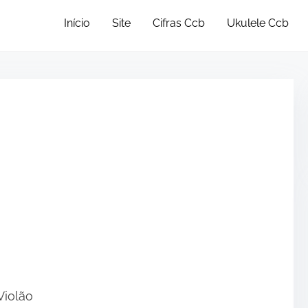
Início
Site
Cifras Ccb
Ukulele Ccb
•
Violão