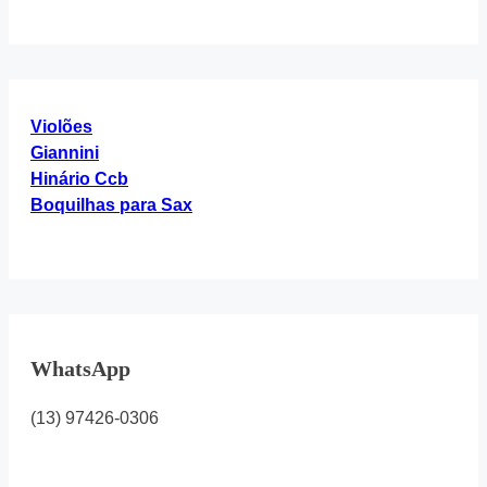
Here...
216
“Hinário
4”
Violões
Giannini
Hinário Ccb
Boquilhas para Sax
WhatsApp
(13) 97426-0306