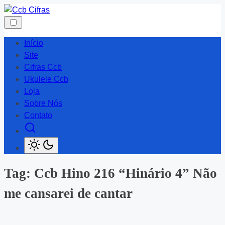
Skip
to
content
Início
Site
Cifras Ccb
Ukulele Ccb
Loja
Sobre Nós
Contato
Tag:
Ccb Hino 216 “Hinário 4” Não
me cansarei de cantar