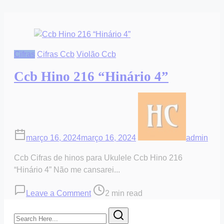
Cifras
Cifras Ccb
Violão Ccb
Ccb Hino 216 “Hinário 4”
março 16, 2024
março 16, 2024
admin
Ccb Cifras de hinos para Ukulele Ccb Hino 216
“Hinário 4” Não me cansarei...
on
Post
Leave a Comment
2 min read
Ccb
read
Search
Hino
time