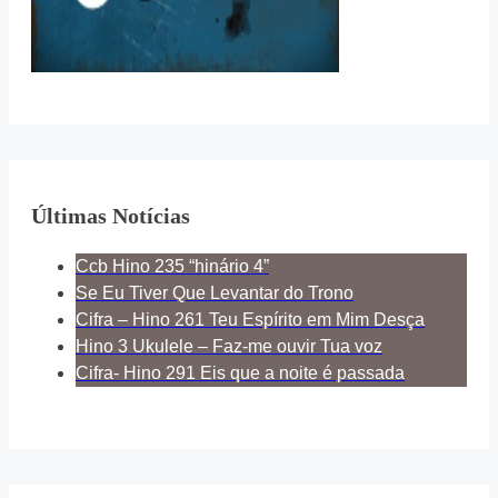
Últimas Notícias
Ccb Hino 235 “hinário 4”
Se Eu Tiver Que Levantar do Trono
Cifra – Hino 261 Teu Espírito em Mim Desça
Hino 3 Ukulele – Faz-me ouvir Tua voz
Cifra- Hino 291 Eis que a noite é passada