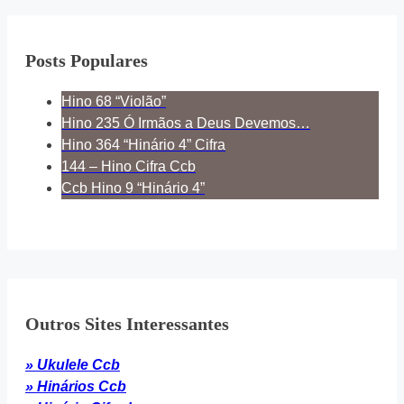
Posts Populares
Hino 68 “Violão”
Hino 235 Ó Irmãos a Deus Devemos…
Hino 364 “Hinário 4” Cifra
144 – Hino Cifra Ccb
Ccb Hino 9 “Hinário 4”
Outros Sites Interessantes
» Ukulele Ccb
» Hinários Ccb