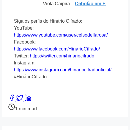
Viola Caipira –
Cebolão em E
Siga os perfis do Hinário Cifrado:
YouTube:
https://www.youtube.com/user/celsodellarosa/
Facebook:
https://www.facebook.com/HinarioCifrado/
Twitter:
https://twitter.com/hinariocifrado
Instagram:
https://www.instagram.com/hinariocifradooficial/
#HinárioCifrado
Share
this
Post
1 min read
post
read
on:
time