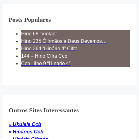
Posts Populares
Hino 68 “Violão”
Hino 235 Ó Irmãos a Deus Devemos…
Hino 364 “Hinário 4” Cifra
144 – Hino Cifra Ccb
Ccb Hino 9 “Hinário 4”
Outros Sites Interessantes
» Ukulele Ccb
» Hinários Ccb