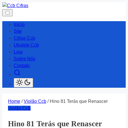
Skip
to
content
Início
Site
Cifras Ccb
Ukulele Ccb
Loja
Sobre Nós
Contato
Home
/
Violão Ccb
/ Hino 81 Terás que Renascer
Violão Ccb
Hino 81 Terás que Renascer