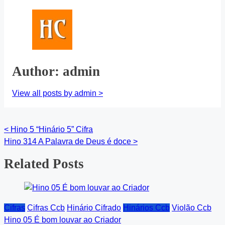
Author: admin
View all posts by admin >
<
Hino 5 “Hinário 5” Cifra
Posts
Hino 314 A Palavra de Deus é doce
>
navigation
Related Posts
Cifras
Cifras Ccb
Hinário Cifrado
Hinários Ccb
Violão Ccb
Hino 05 É bom louvar ao Criador