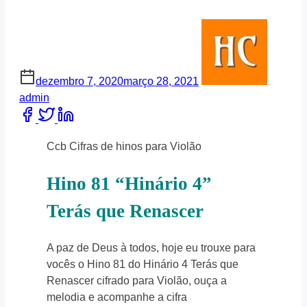
dezembro 7, 2020
março 28, 2021
admin
Share
this
post
Ccb Cifras de hinos para Violão
on:
Hino 81 “Hinário 4”
Terás que Renascer
A paz de Deus à todos, hoje eu trouxe para
vocês o Hino 81 do Hinário 4 Terás que
Renascer cifrado para Violão, ouça a
melodia e acompanhe a cifra