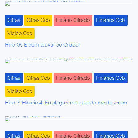
s
t
Cifras
Cifras Ccb
Hinário Cifrado
Hinários Ccb
s
Violão Ccb
n
Hino 05 É bom louvar ao Criador
a
v
i
Cifras
Cifras Ccb
Hinário Cifrado
Hinários Ccb
g
Violão Ccb
a
Hino 3 “Hinário 4” Eu alegrei-me quando me disseram
t
i
o
Cifras
Cifras Ccb
Hinário Cifrado
Hinários Ccb