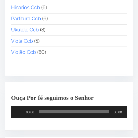
Hinários Ccb
(6)
Partitura Ccb
(6)
Ukulele Ccb
(8)
Viola Ccb
(5)
Violão Ccb
(80)
Ouça Por fé seguimos o Senhor
T
00:00
00:00
o
c
a