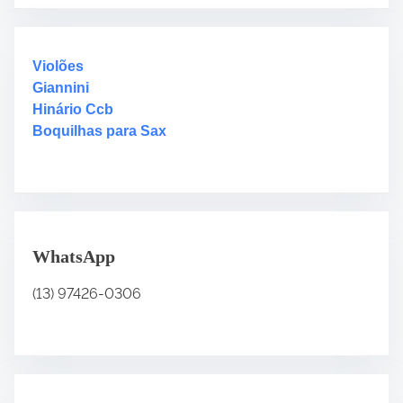
c
h
H
Violões
e
Giannini
r
Hinário Ccb
e
Boquilhas para Sax
.
.
.
WhatsApp
(13) 97426-0306