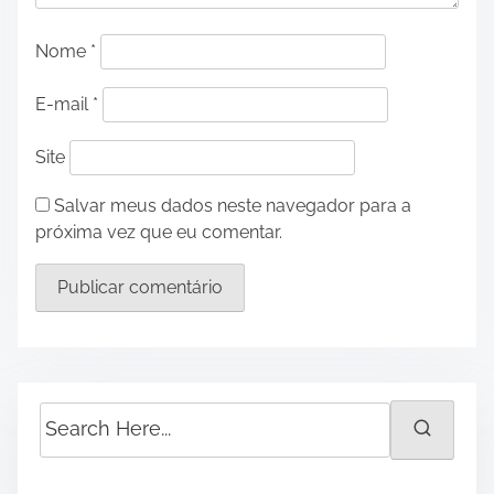
Nome
*
E-mail
*
Site
Salvar meus dados neste navegador para a
próxima vez que eu comentar.
S
e
a
r