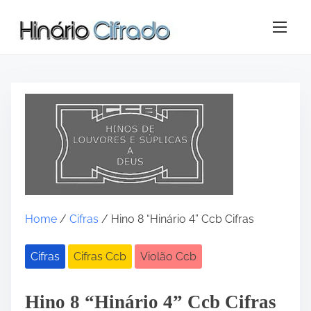
S
k
i
p
t
o
c
o
n
t
e
n
t
Home
/
Cifras
/ Hino 8 “Hinário 4” Ccb Cifras
Cifras
Cifras Ccb
Violão Ccb
Hino 8 “Hinário 4” Ccb Cifras