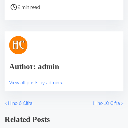
a
P
2 min read
r
o
e
s
t
t
h
r
i
e
s
a
p
d
o
t
Author: admin
s
i
t
m
o
e
View all posts by admin >
n
:
<
Hino 6 Cifra
Hino 10 Cifra
>
P
o
Related Posts