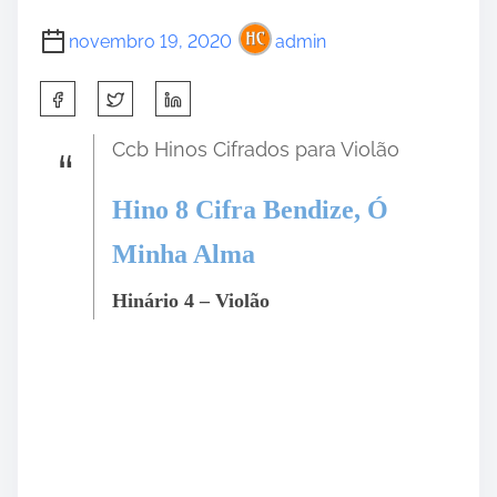
novembro 19, 2020
admin
S
h
a
Ccb Hinos Cifrados para Violão
r
e
Hino 8 Cifra Bendize, Ó
t
Minha Alma
h
i
Hinário 4 – Violão
s
p
o
s
t
o
n
: