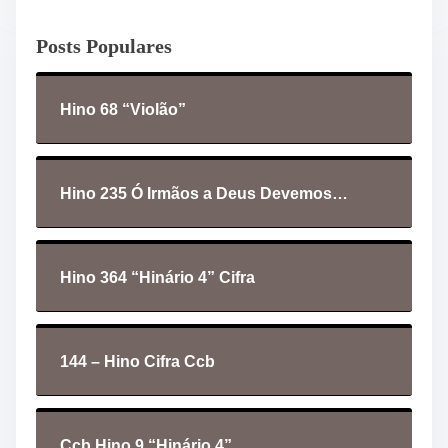
d
o
Posts Populares
r
d
e
Hino 68 “Violão”
á
u
d
i
Hino 235 Ó Irmãos a Deus Devemos…
o
Hino 364 “Hinário 4” Cifra
144 – Hino Cifra Ccb
Ccb Hino 9 “Hinário 4”