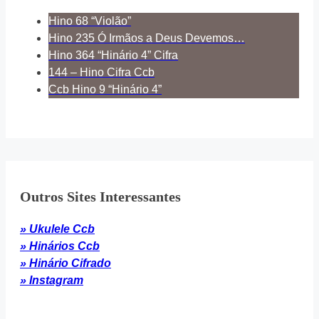
Hino 68 “Violão”
Hino 235 Ó Irmãos a Deus Devemos…
Hino 364 “Hinário 4” Cifra
144 – Hino Cifra Ccb
Ccb Hino 9 “Hinário 4”
Outros Sites Interessantes
» Ukulele Ccb
» Hinários Ccb
» Hinário Cifrado
» Instagram