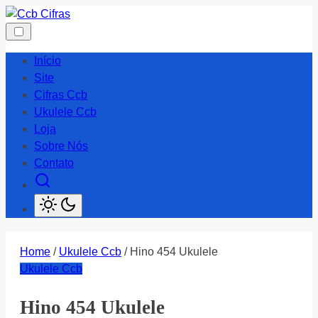
Skip
to
content
Início
Site
Cifras Ccb
Ukulele Ccb
Loja
Sobre Nós
Contato
Home
/
Ukulele Ccb
/ Hino 454 Ukulele
Ukulele Ccb
Hino 454 Ukulele