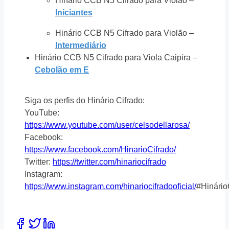
Hinário CCB N5 Cifrado para Violão –
Iniciantes
Hinário CCB N5 Cifrado para Violão –
Intermediário
Hinário CCB N5 Cifrado para Viola Caipira –
Cebolão em E
Siga os perfis do Hinário Cifrado:
YouTube:
https://www.youtube.com/user/celsodellarosa/
Facebook:
https://www.facebook.com/HinarioCifrado/
Twitter:
https://twitter.com/hinariocifrado
Instagram:
https://www.instagram.com/hinariocifradooficial/
#Hinário
Share