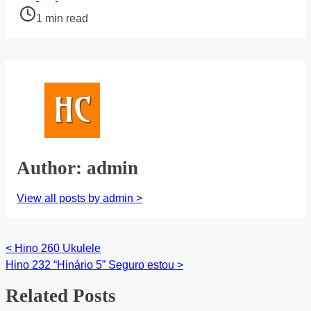
this
Post
1 min read
post
read
on:
time
Author: admin
View all posts by admin >
<
Hino 260 Ukulele
Posts
Hino 232 “Hinário 5” Seguro estou
>
navigation
Related Posts