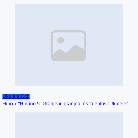
Image
Placeholder
Ukulele Ccb
Hino 7 “Hinário 5” Granjeai, granjeai os talentos “Ukulele”
Image
Placeholder