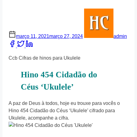
março 11, 2021
março 27, 2024
admin
Share
this
post
Ccb Cifras de hinos para Ukulele
on:
Hino 454 Cidadão do
Céus ‘Ukulele’
A paz de Deus à todos, hoje eu trouxe para vocês o
Hino 454 Cidadão do Céus ‘Ukulele’ cifrado para
Ukulele, acompanhe a cifra.