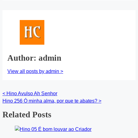
on:
time
Author: admin
View all posts by admin >
<
Hino Avulso Ah Senhor
Posts
Hino 256 Ó minha alma, por que te abates?
>
navigation
Related Posts