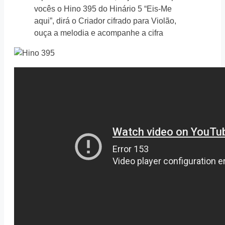
vocês o Hino 395 do Hinário 5 “Eis-Me
aqui”, dirá o Criador cifrado para Violão,
ouça a melodia e acompanhe a cifra