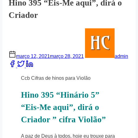
Hino 395 “Eis-Me aqui”, dirá o
Criador
março 12, 2021
março 28, 2021
admin
Share
this
post
Ccb Cifras de hinos para Violão
on:
Hino 395 “Hinário 5”
“Eis-Me aqui”, dirá o
Criador ” cifra Violão”
A paz de Deus à todos, hoje eu trouxe para