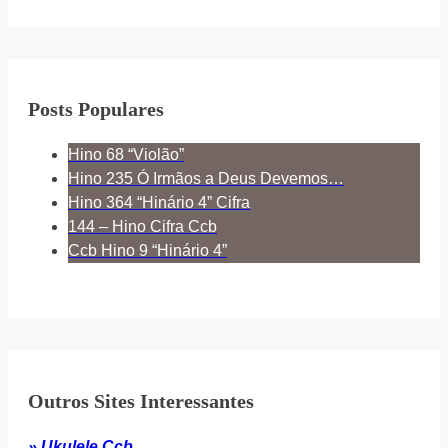
Posts Populares
Hino 68 “Violão”
Hino 235 Ó Irmãos a Deus Devemos…
Hino 364 “Hinário 4” Cifra
144 – Hino Cifra Ccb
Ccb Hino 9 “Hinário 4”
Outros Sites Interessantes
» Ukulele Ccb