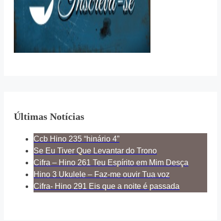
Últimas Notícias
Ccb Hino 235 “hinário 4”
Se Eu Tiver Que Levantar do Trono
Cifra – Hino 261 Teu Espírito em Mim Desça
Hino 3 Ukulele – Faz-me ouvir Tua voz
Cifra- Hino 291 Eis que a noite é passada