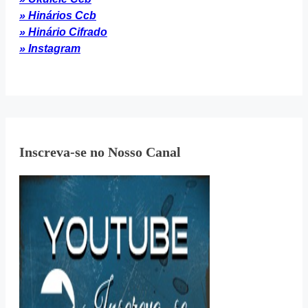
» Hinários Ccb
» Hinário Cifrado
» Instagram
Inscreva-se no Nosso Canal