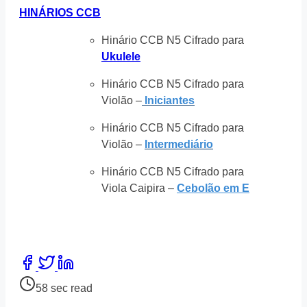
HINÁRIOS CCB
Hinário CCB N5 Cifrado para
Ukulele
Hinário CCB N5 Cifrado para
Violão –
Iniciantes
Hinário CCB N5 Cifrado para
Violão –
Intermediário
Hinário CCB N5 Cifrado para
Viola Caipira –
Cebolão em E
Share
this
Post
58 sec read
post
read