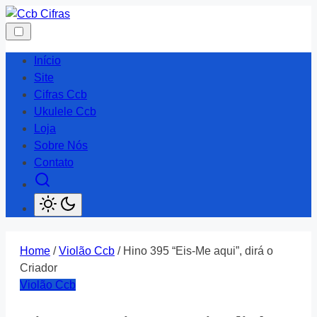
Skip
to
content
Início
Site
Cifras Ccb
Ukulele Ccb
Loja
Sobre Nós
Contato
Home
/
Violão Ccb
/ Hino 395 “Eis-Me aqui”, dirá o
Criador
Violão Ccb