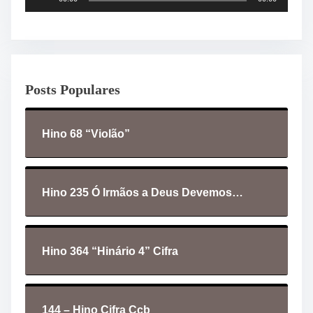
o
c
a
d
o
Posts Populares
r
d
e
Hino 68 “Violão”
á
u
d
i
Hino 235 Ó Irmãos a Deus Devemos…
o
Hino 364 “Hinário 4” Cifra
144 – Hino Cifra Ccb