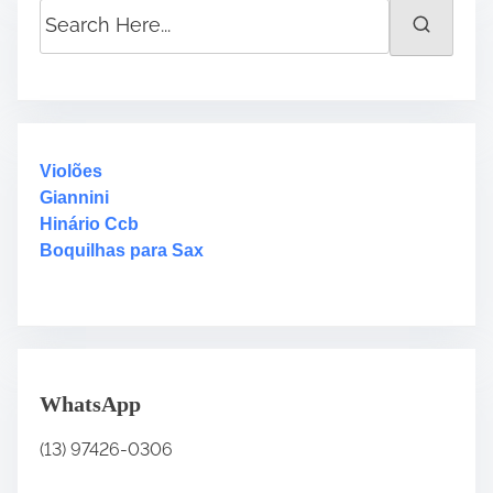
S
e
a
r
c
h
H
Violões
e
Giannini
r
Hinário Ccb
e
Boquilhas para Sax
.
.
.
WhatsApp
(13) 97426-0306