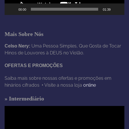
e
00:00
01:39
v
í
d
e
Mais Sobre Nós
o
Uma Pessoa Simples, Que Gosta de Tocar
Celso Nery:
Hinos de Louvores à DEUS no Violão.
OFERTAS E PROMOÇÕES
Saiba mais sobre nossas ofertas e promoções em
hinários cifrados ‣ Visite a nossa loja
online
» Intermediário
T
o
c