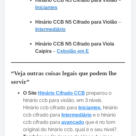
–
Hinário CCB N5 Cifrado para Violão
Iniciantes
–
Hinário CCB N5 Cifrado para Violão
Intermediário
Hinário CCB N5 Cifrado para Viola
–
Caipira
Cebolão em E
“Veja outras coisas legais que podem lhe
servir”
preparou o
O Site
Hinário Cifrado CCB
hinário ccb para violão, em 3 níveis.
Hinário ccb cifrado para
hinário
Iniciantes
,
ccb cifrado para
e o hinário
Intermediário
ccb cifrado para
que é no tom
avançado
original do hinário ccb, qual é o seu nível?.