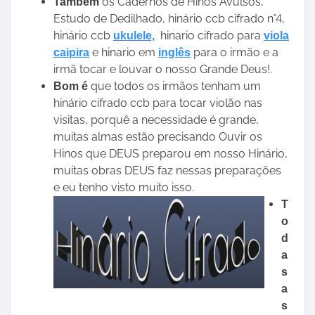
os Cadernos de Hinos Avulsos,
Também
Estudo de Dedilhado, hinário ccb cifrado n°4,
hinário ccb
hinario cifrado para
ukulele,
viola
e hinario em
para o irmão e a
caipira
inglês
irmã tocar e louvar o nosso Grande Deus!.
que todos os irmãos tenham um
Bom é
hinário cifrado ccb para tocar violão nas
visitas, porquê a necessidade é grande,
muitas almas estão precisando Ouvir os
Hinos que DEUS preparou em nosso Hinário,
muitas obras DEUS faz nessas preparações
e eu tenho visto muito isso.
T
o
d
a
s
a
s