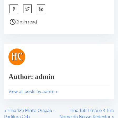
S
h
a
P
2 min read
r
o
e
s
t
t
h
r
i
e
s
a
p
d
o
t
Author: admin
s
i
t
m
o
e
View all posts by admin >
n
:
<
Hino 125 Minha Oração –
Hino 168 ‘Hinário 4’ Em
P
Partitura Ccb
Nome do Nosso Redentor
>