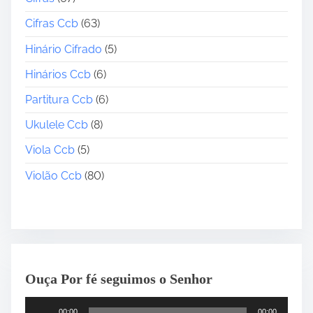
Cifras Ccb
(63)
Hinário Cifrado
(5)
Hinários Ccb
(6)
Partitura Ccb
(6)
Ukulele Ccb
(8)
Viola Ccb
(5)
Violão Ccb
(80)
Ouça Por fé seguimos o Senhor
T
00:00
00:00