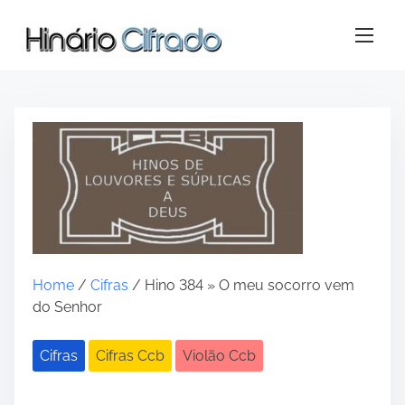
S
k
i
p
t
o
c
o
n
t
e
n
t
Home
/
Cifras
/ Hino 384 » O meu socorro vem
do Senhor
Cifras
Cifras Ccb
Violão Ccb