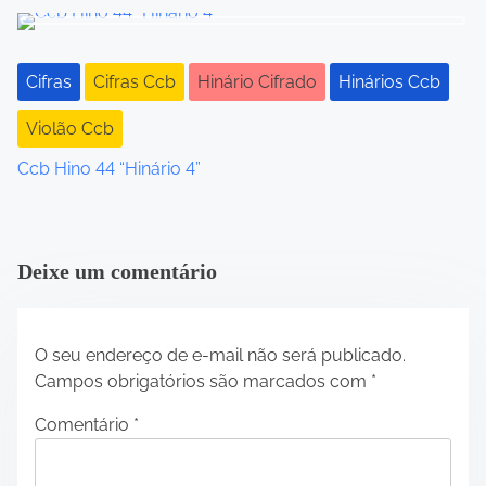
i
o
Cifras
Cifras Ccb
Hinário Cifrado
Hinários Ccb
n
Violão Ccb
Ccb Hino 44 “Hinário 4”
Deixe um comentário
O seu endereço de e-mail não será publicado.
Campos obrigatórios são marcados com
*
Comentário
*