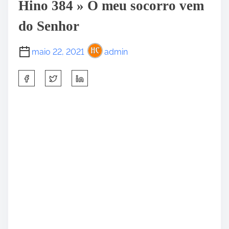
Hino 384 » O meu socorro vem
do Senhor
maio 22, 2021
admin
S
h
a
r
e
t
h
i
s
p
o
s
t