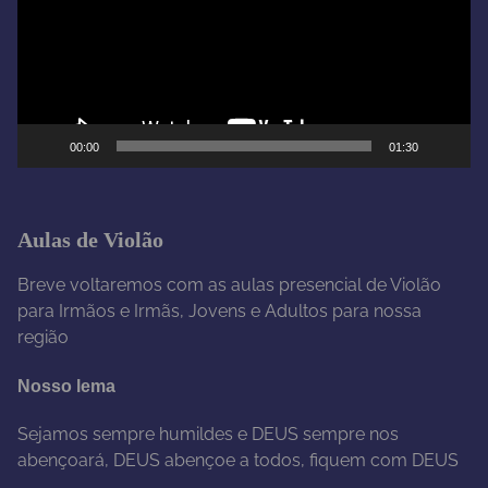
a
d
o
r
d
e
00:00
01:30
v
í
d
e
Aulas de Violão
o
Breve voltaremos com as aulas presencial de Violão
para Irmãos e Irmãs, Jovens e Adultos para nossa
região
Nosso lema
Sejamos sempre humildes e DEUS sempre nos
abençoará, DEUS abençoe a todos, fiquem com DEUS