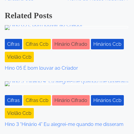
o
Related Posts
s
t
s
Cifras
Cifras Ccb
Hinário Cifrado
Hinários Ccb
n
Violão Ccb
a
Hino 05 É bom louvar ao Criador
v
i
g
Cifras
Cifras Ccb
Hinário Cifrado
Hinários Ccb
a
Violão Ccb
t
Hino 3 “Hinário 4” Eu alegrei-me quando me disseram