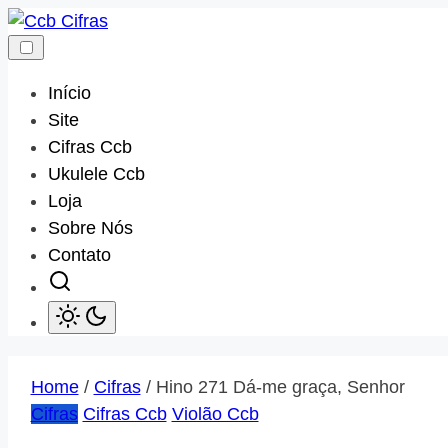
Skip
to
content
Início
Site
Cifras Ccb
Ukulele Ccb
Loja
Sobre Nós
Contato
Home
/
Cifras
/ Hino 271 Dá-me graça, Senhor
Cifras
Cifras Ccb
Violão Ccb