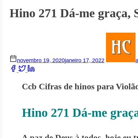
Hino 271 Dá-me graça, 
novembro 19, 2020
janeiro 17, 2022
Share
this
Ccb Cifras de hinos para Violã
post
on:
Hino 271 Dá-me graça
A paz de Deus à todos, hoje eu 