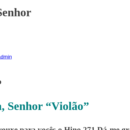
Senhor
admin
o
, Senhor “Violão”
trouxe para vocês o Hino 271 Dá-me gr