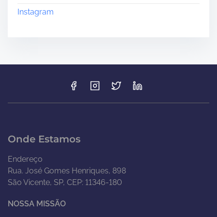
Instagram
Onde Estamos
Endereço
Rua. José Gomes Henriques, 898
São Vicente, SP, CEP: 11346-180
NOSSA MISSÃO