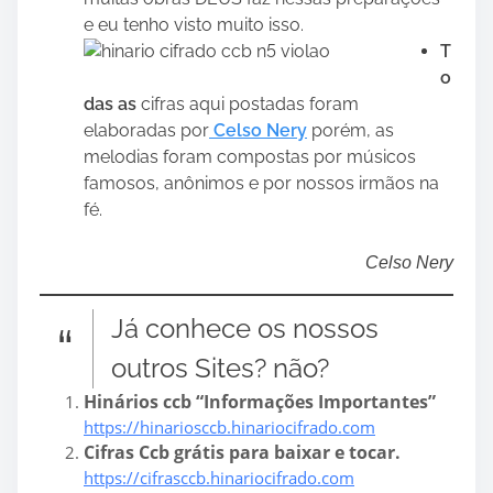
e eu tenho visto muito isso.
T
o
das as
cifras aqui postadas foram
elaboradas por
Celso Nery
porém, as
melodias foram compostas por músicos
famosos, anônimos e por nossos irmãos na
fé.
Celso Nery
Já conhece os nossos
outros Sites? não?
Hinários ccb “Informações Importantes”
https://hinariosccb.hinariocifrado.com
Cifras Ccb grátis para baixar e tocar.
https://cifrasccb.hinariocifrado.com