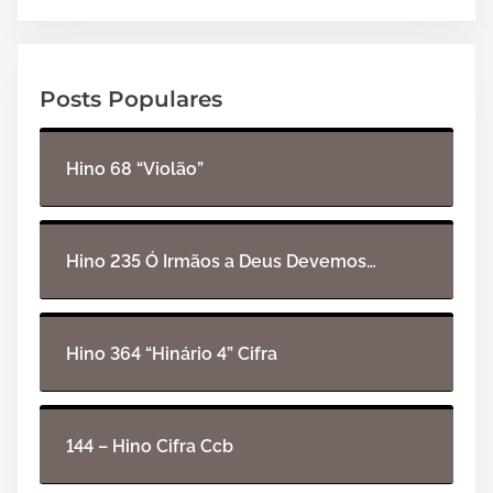
a
d
o
Posts Populares
r
d
e
Hino 68 “Violão”
á
u
d
i
Hino 235 Ó Irmãos a Deus Devemos…
o
Hino 364 “Hinário 4” Cifra
144 – Hino Cifra Ccb