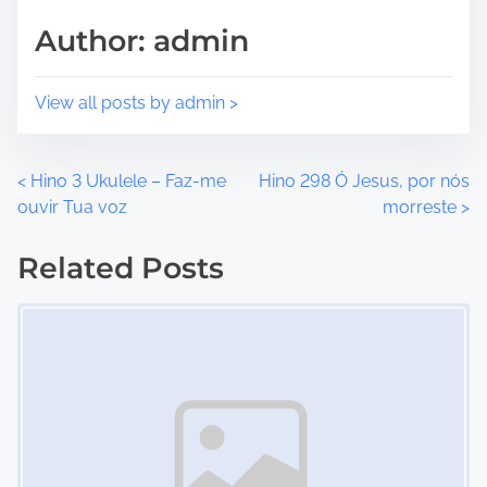
o
t
Author: admin
s
i
t
m
o
e
View all posts by admin >
n
:
P
<
Hino 3 Ukulele – Faz-me
Hino 298 Ó Jesus, por nós
ouvir Tua voz
morreste
>
o
Related Posts
s
Image Placeholder
t
s
n
a