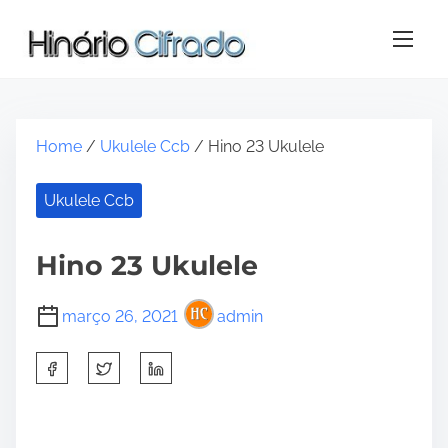
S
k
i
p
t
o
Home
/
Ukulele Ccb
/ Hino 23 Ukulele
c
o
Ukulele Ccb
n
t
e
Hino 23 Ukulele
n
t
março 26, 2021
admin
S
h
a
r