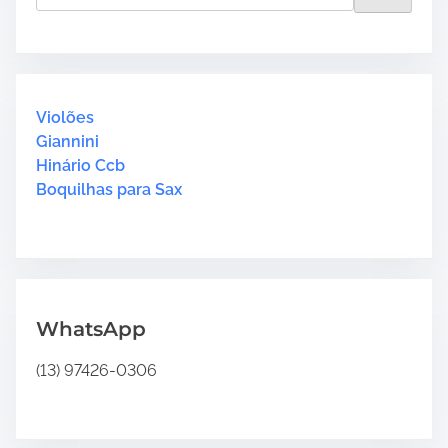
a
r
c
h
H
Violões
e
Giannini
r
Hinário Ccb
e
Boquilhas para Sax
.
.
.
WhatsApp
(13) 97426-0306