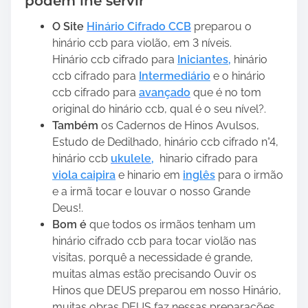
podem lhe servir”
O Site
Hinário Cifrado CCB
preparou o
hinário ccb para violão, em 3 níveis.
Hinário ccb cifrado para
Iniciantes
,
hinário
ccb cifrado para
Intermediário
e o hinário
ccb cifrado para
avançado
que é no tom
original do hinário ccb, qual é o seu nível?.
Também
os Cadernos de Hinos Avulsos,
Estudo de Dedilhado, hinário ccb cifrado n°4,
hinário ccb
ukulele,
hinario cifrado para
viola caipira
e hinario em
inglês
para o irmão
e a irmã tocar e louvar o nosso Grande
Deus!.
Bom é
que todos os irmãos tenham um
hinário cifrado ccb para tocar violão nas
visitas, porquê a necessidade é grande,
muitas almas estão precisando Ouvir os
Hinos que DEUS preparou em nosso Hinário,
muitas obras DEUS faz nessas preparações