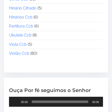
Hinário Cifrado
(5)
Hinários Ccb
(6)
Partitura Ccb
(6)
Ukulele Ccb
(8)
Viola Ccb
(5)
Violão Ccb
(80)
Ouça Por fé seguimos o Senhor
T
00:00
00:00
o
c