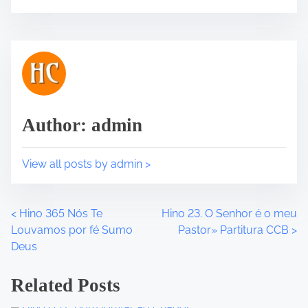
e
s
t
t
h
r
i
e
s
a
p
d
o
t
Author: admin
s
i
t
m
o
e
View all posts by admin >
n
:
<
Hino 365 Nós Te
Hino 23. O Senhor é o meu
P
Louvamos por fé Sumo
Pastor» Partitura CCB
>
o
Deus
s
Related Posts
t