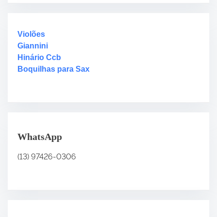
c
h
H
Violões
e
Giannini
r
Hinário Ccb
e
Boquilhas para Sax
.
.
.
WhatsApp
(13) 97426-0306