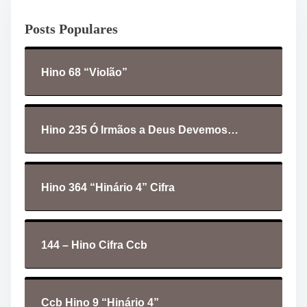
o
Posts Populares
r
d
e
Hino 68 “Violão”
á
u
d
i
Hino 235 Ó Irmãos a Deus Devemos…
o
Hino 364 “Hinário 4” Cifra
144 – Hino Cifra Ccb
Ccb Hino 9 “Hinário 4”