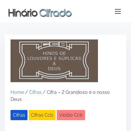
S
k
i
p
t
o
c
o
n
t
e
n
t
Home
/
Cifras
/ Cifra – 2 Grandioso é o nosso
Deus
Cifras
Cifras Ccb
Violão Ccb