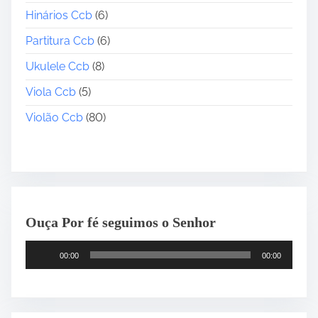
Hinários Ccb
(6)
Partitura Ccb
(6)
Ukulele Ccb
(8)
Viola Ccb
(5)
Violão Ccb
(80)
Ouça Por fé seguimos o Senhor
T
00:00
00:00
o
c
a
d