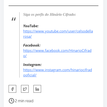
Siga os perfis do Hinário Cifrado:
YouTube:
https://www.youtube.com/user/celsodella
rosa/
Facebook:
https://www.facebook.com/HinarioCifrad
o/
Instagram:
https://www.instagram.com/hinariocifrad
ooficial/
S
h
a
P
2 min read
r
o