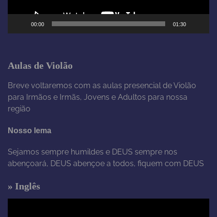
d
e
00:00
01:30
v
í
d
e
Aulas de Violão
o
Breve voltaremos com as aulas presencial de Violão
para Irmãos e Irmãs, Jovens e Adultos para nossa
região
Nosso lema
Sejamos sempre humildes e DEUS sempre nos
abençoará, DEUS abençoe a todos, fiquem com DEUS
» Inglês
T
o