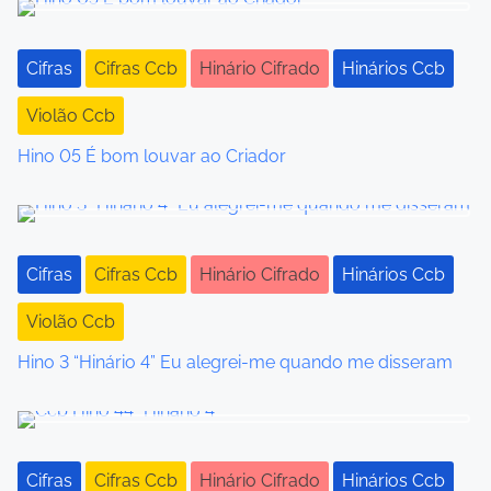
s
Cifras
Cifras Ccb
Hinário Cifrado
Hinários Ccb
n
a
Violão Ccb
Hino 05 É bom louvar ao Criador
v
i
g
Cifras
Cifras Ccb
Hinário Cifrado
Hinários Ccb
a
Violão Ccb
t
Hino 3 “Hinário 4” Eu alegrei-me quando me disseram
i
o
n
Cifras
Cifras Ccb
Hinário Cifrado
Hinários Ccb