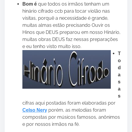
que todos os irmãos tenham um
Bom é
hinário cifrado ccb para tocar violão nas
visitas, porquê a necessidade é grande,
muitas almas estão precisando Ouvir os
Hinos que DEUS preparou em nosso Hinário,
muitas obras DEUS faz nessas preparações
e eu tenho visto muito isso.
T
o
d
a
s
a
s
cifras aqui postadas foram elaboradas por
porém, as melodias foram
Celso Nery
compostas por músicos famosos, anônimos
e por nossos irmãos na fé.