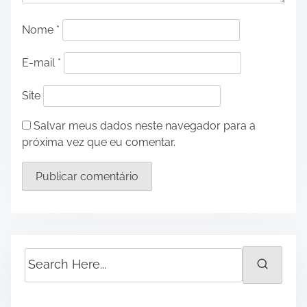
Nome
*
E-mail
*
Site
Salvar meus dados neste navegador para a
próxima vez que eu comentar.
S
e
a
r