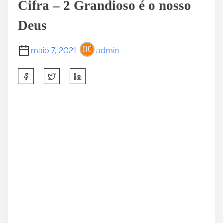
Cifra – 2 Grandioso é o nosso
Deus
maio 7, 2021
admin
S
h
a
r
e
t
h
i
s
p
o
s
t