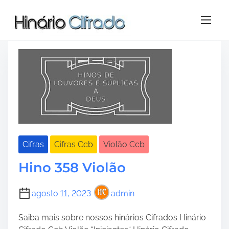
S
Tag:
ukulele ccb hino 358
k
i
p
t
o
c
o
n
t
e
Cifras
Cifras Ccb
Violão Ccb
n
t
Hino 358 Violão
agosto 11, 2023
admin
Saiba mais sobre nossos hinários Cifrados Hinário