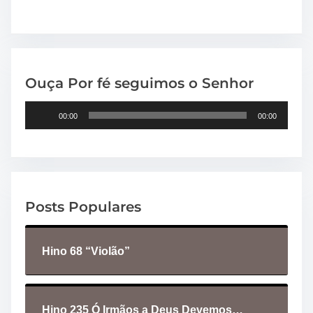
Ouça Por fé seguimos o Senhor
T
00:00
00:00
o
c
a
d
o
Posts Populares
r
d
e
Hino 68 “Violão”
á
u
d
i
Hino 235 Ó Irmãos a Deus Devemos…