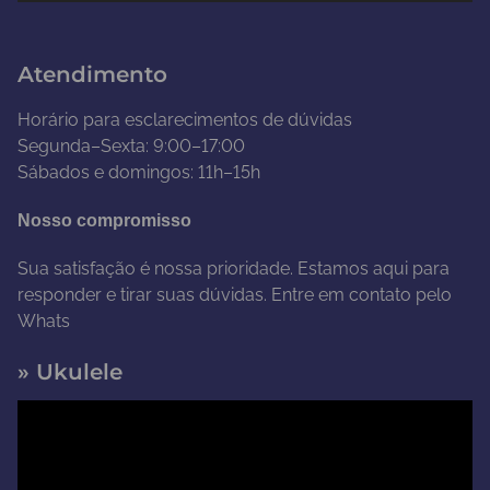
í
d
Atendimento
e
o
Horário para esclarecimentos de dúvidas
Segunda–Sexta: 9:00–17:00
Sábados e domingos: 11h–15h
Nosso compromisso
Sua satisfação é nossa prioridade. Estamos aqui para
responder e tirar suas dúvidas. Entre em contato pelo
Whats
» Ukulele
T
o
c