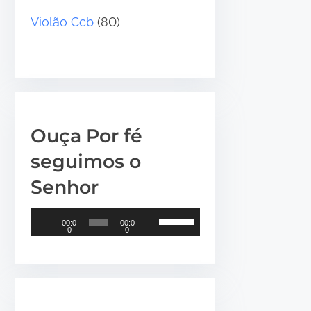
•
Violão Ccb
(80)
Ouça Por fé
seguimos o
Senhor
T
U
00:0
00:0
0
0
o
s
c
e
a
a
d
s
o
s