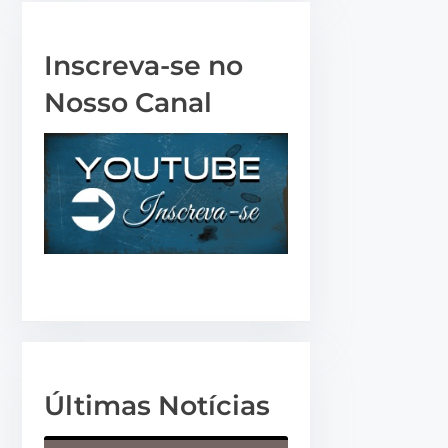
a
r
Inscreva-se no
o
Nosso Canal
u
d
i
m
i
n
u
i
r
o
v
Últimas Notícias
o
l