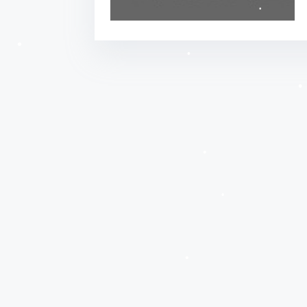
•
•
•
•
•