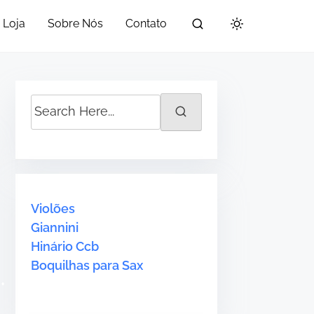
Loja
Sobre Nós
Contato
•
S
e
a
•
r
c
h
Violões
H
Giannini
e
•
Hinário Ccb
r
Boquilhas para Sax
e
.
.