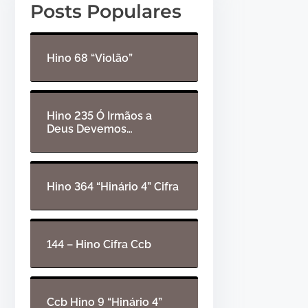
Posts Populares
r
e
d
t
e
a
Hino 68 “Violão”
á
s
u
p
d
a
Hino 235 Ó Irmãos a
Deus Devemos…
i
r
o
a
c
i
Hino 364 “Hinário 4” Cifra
m
a
o
144 – Hino Cifra Ccb
u
p
a
Ccb Hino 9 “Hinário 4”