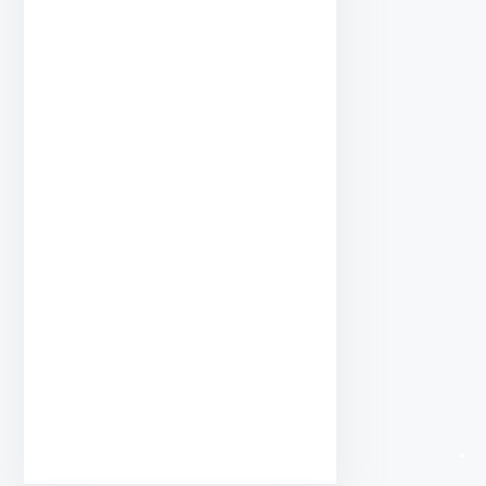
•
•
•