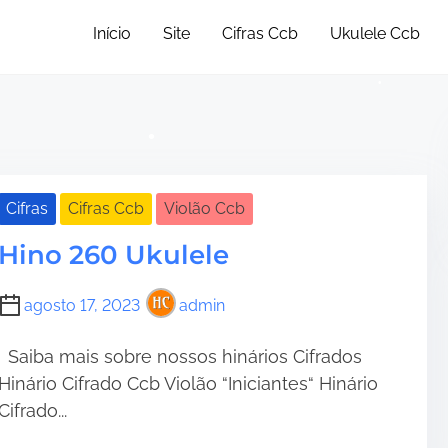
Início
Site
Cifras Ccb
Ukulele Ccb
•
•
Cifras
Cifras Ccb
Violão Ccb
Hino 260 Ukulele
agosto 17, 2023
admin
Saiba mais sobre nossos hinários Cifrados
Hinário Cifrado Ccb Violão “Iniciantes“ Hinário
Cifrado...