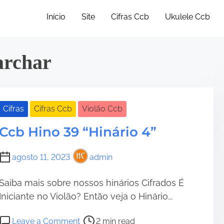
Início
Site
Cifras Ccb
Ukulele Ccb
archar
•
Cifras
Cifras Ccb
Violão Ccb
•
Ccb Hino 39 “Hinário 4”
•
agosto 11, 2023
admin
•
•
Saiba mais sobre nossos hinários Cifrados É
Iniciante no Violão? Então veja o Hinário...
P
o
Leave a Comment
2 min read