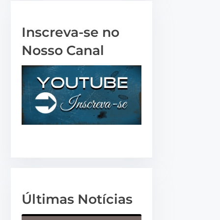
a
r
Inscreva-se no
o
Nosso Canal
u
d
i
m
i
n
u
i
r
o
v
Últimas Notícias
o
l