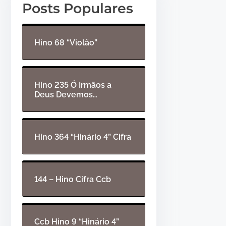
Posts Populares
r
e
d
t
e
a
Hino 68 “Violão”
á
s
u
p
d
a
Hino 235 Ó Irmãos a
Deus Devemos…
i
r
o
a
c
i
Hino 364 “Hinário 4” Cifra
m
a
o
144 – Hino Cifra Ccb
u
p
a
Ccb Hino 9 “Hinário 4”