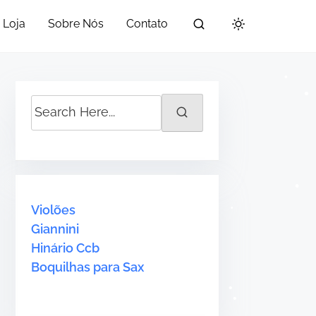
•
Loja
Sobre Nós
Contato
S
e
a
•
•
•
•
r
•
c
h
Violões
H
Giannini
e
Hinário Ccb
r
•
Boquilhas para Sax
•
e
.
•
•
.