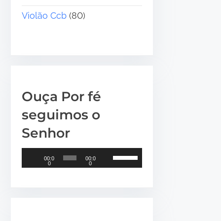
Violão Ccb
(80)
Ouça Por fé
seguimos o
Senhor
T
U
00:0
00:0
0
0
o
s
c
e
a
a
d
s
o
s