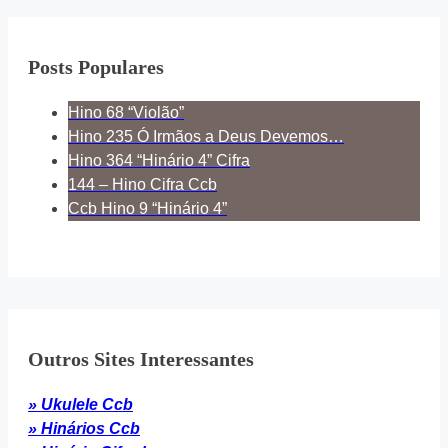
Posts Populares
Hino 68 “Violão”
Hino 235 Ó Irmãos a Deus Devemos…
Hino 364 “Hinário 4” Cifra
144 – Hino Cifra Ccb
Ccb Hino 9 “Hinário 4”
Outros Sites Interessantes
» Ukulele Ccb
» Hinários Ccb