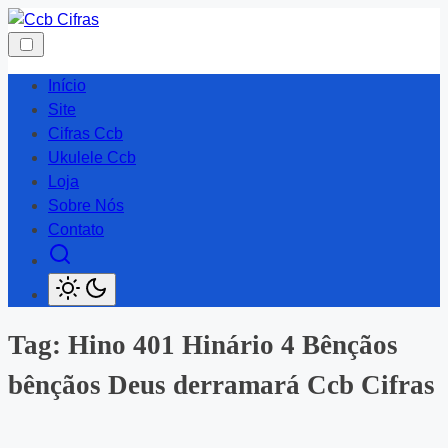
Skip
to
content
Início
Site
Cifras Ccb
Ukulele Ccb
Loja
Sobre Nós
Contato
Tag:
Hino 401 Hinário 4 Bênçãos
bênçãos Deus derramará Ccb Cifras