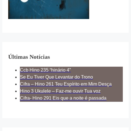
Últimas Notícias
Ccb Hino 235 “hinário 4”
Se Eu Tiver Que Levantar do Trono
Cifra – Hino 261 Teu Espírito em Mim Desça
Hino 3 Ukulele – Faz-me ouvir Tua voz
Cifra- Hino 291 Eis que a noite é passada