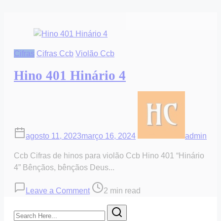
Cifras
Cifras Ccb
Violão Ccb
Hino 401 Hinário 4
agosto 11, 2023
março 16, 2024
admin
Ccb Cifras de hinos para violão Ccb Hino 401 “Hinário
4” Bênçãos, bênçãos Deus...
on
Post
Leave a Comment
2 min read
Hino
read
Search
401
time