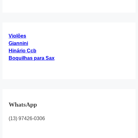
Here...
Hinário
4
Violões
Giannini
Hinário Ccb
Boquilhas para Sax
WhatsApp
(13) 97426-0306