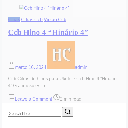
Cifras
Cifras Ccb
Violão Ccb
Ccb Hino 4 “Hinário 4”
março 16, 2024
admin
Ccb Cifras de hinos para Ukulele Ccb Hino 4 “Hinário
4” Grandioso és Tu...
on
Post
Leave a Comment
2 min read
Ccb
read
Search
Hino
time
Here...
4
“Hinário