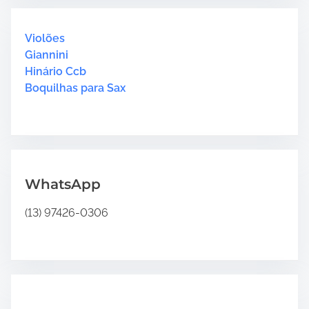
c
i
4
h
m
“
H
Violões
e
H
e
Giannini
i
r
Hinário Ccb
n
e
Boquilhas para Sax
á
.
r
.
i
.
o
4
”
WhatsApp
(13) 97426-0306