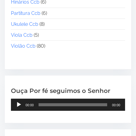
Hinários Ccb
(6)
Partitura Ccb
(6)
Ukulele Ccb
(8)
Viola Ccb
(5)
Violão Ccb
(80)
Ouça Por fé seguimos o Senhor
T
00:00
00:00
o
c
a
d