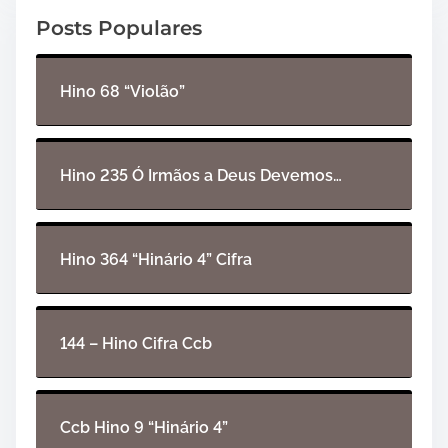
o
Posts Populares
r
d
e
Hino 68 “Violão”
á
u
d
i
Hino 235 Ó Irmãos a Deus Devemos…
o
Hino 364 “Hinário 4” Cifra
144 – Hino Cifra Ccb
Ccb Hino 9 “Hinário 4”