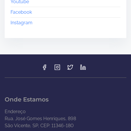
Youtube
Facebook
Instagram
Onde Estamos
Endereço
Rua. José Gomes Henriques, 898
São Vicente, SP, CEP: 11346-180