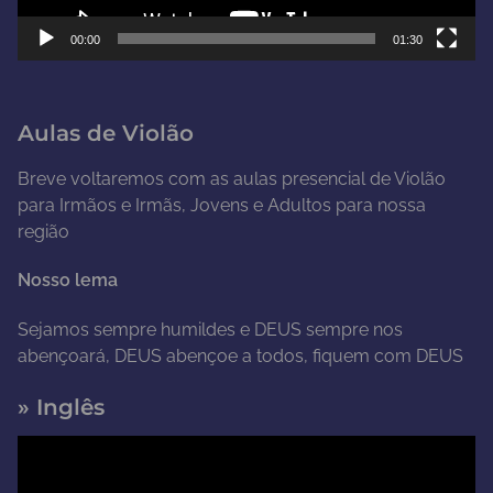
e
00:00
01:30
v
í
d
Aulas de Violão
e
o
Breve voltaremos com as aulas presencial de Violão
para Irmãos e Irmãs, Jovens e Adultos para nossa
região
Nosso lema
Sejamos sempre humildes e DEUS sempre nos
abençoará, DEUS abençoe a todos, fiquem com DEUS
» Inglês
T
o