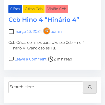
Cifras
Cifras Ccb
Violão Ccb
Ccb Hino 4 “Hinário 4”
março 16, 2024
admin
Ccb Cifras de hinos para Ukulele Ccb Hino 4
“Hinário 4” Grandioso és Tu...
P
o
Leave a Comment
2 min read
o
n
s
C
t
c
r
b
S
e
H
e
a
i
a
d
n
r
t
o