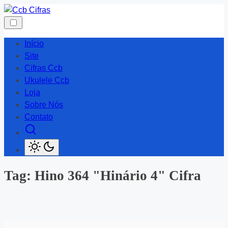
Skip
to
content
Início
Site
Cifras Ccb
Ukulele Ccb
Loja
Sobre Nós
Contato
Tag:
Hino 364 "Hinário 4" Cifra