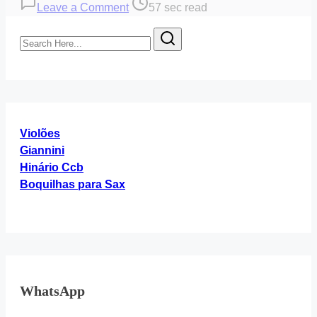
on
Post
Leave a Comment
57 sec read
Hino
read
Search
364
time
Here...
“Hinário
4”
Cifra
Violões
Giannini
Hinário Ccb
Boquilhas para Sax
WhatsApp