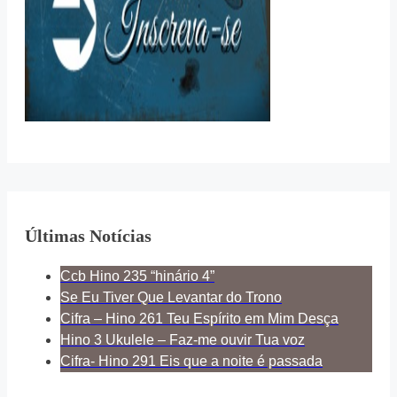
Últimas Notícias
Ccb Hino 235 “hinário 4”
Se Eu Tiver Que Levantar do Trono
Cifra – Hino 261 Teu Espírito em Mim Desça
Hino 3 Ukulele – Faz-me ouvir Tua voz
Cifra- Hino 291 Eis que a noite é passada