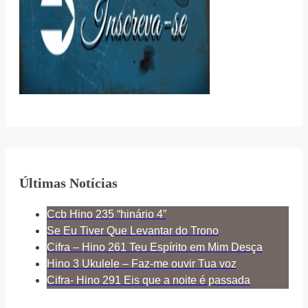
Últimas Notícias
Ccb Hino 235 “hinário 4”
Se Eu Tiver Que Levantar do Trono
Cifra – Hino 261 Teu Espírito em Mim Desça
Hino 3 Ukulele – Faz-me ouvir Tua voz
Cifra- Hino 291 Eis que a noite é passada