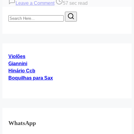
on
Post
Leave a Comment
57 sec read
Hino
read
Search
364
time
Here...
“Hinário
4”
Cifra
Violões
Giannini
Hinário Ccb
Boquilhas para Sax
WhatsApp