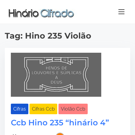
S
k
i
p
t
Tag:
Hino 235 Violão
o
c
o
n
t
e
n
t
Cifras
Cifras Ccb
Violão Ccb
Ccb Hino 235 “hinário 4”