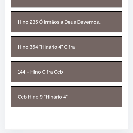
á
u
d
i
Hino 235 Ó Irmãos a Deus Devemos…
o
Hino 364 “Hinário 4” Cifra
144 – Hino Cifra Ccb
Ccb Hino 9 “Hinário 4”