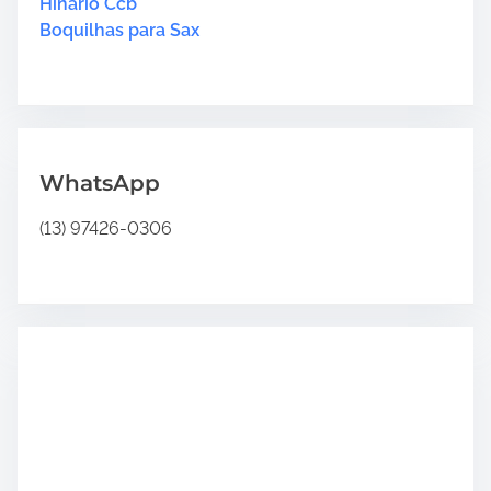
r
Hinário Ccb
h
e
Boquilhas para Sax
i
.
n
.
á
.
r
i
o
WhatsApp
4
”
(13) 97426-0306