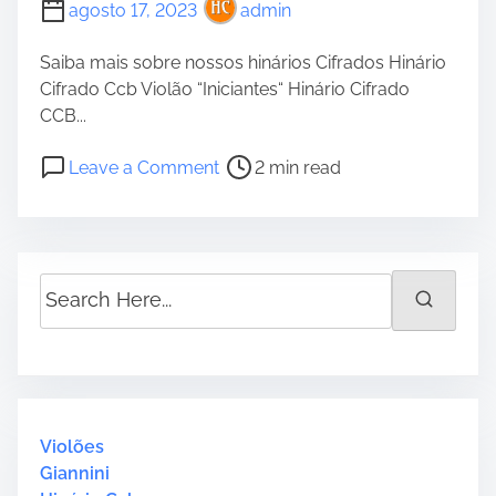
agosto 17, 2023
admin
Saiba mais sobre nossos hinários Cifrados Hinário
Cifrado Ccb Violão “Iniciantes“ Hinário Cifrado
CCB...
P
o
Leave a Comment
2 min read
o
n
s
C
t
c
r
b
S
e
H
e
a
i
a
d
n
r
t
o
c
i
2
h
m
3
H
Violões
e
5
e
Giannini
“