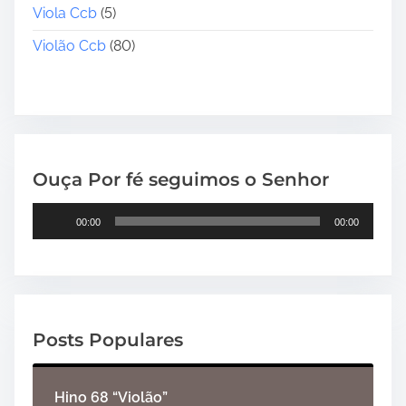
Viola Ccb
(5)
Violão Ccb
(80)
Ouça Por fé seguimos o Senhor
T
00:00
00:00
o
c
a
d
o
Posts Populares
r
d
e
Hino 68 “Violão”