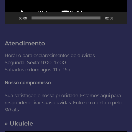
r
d
e
00:00
02:58
v
í
d
Atendimento
e
o
Horário para esclarecimentos de dúvidas
Segunda–Sexta: 9:00–17:00
Sábados e domingos: 11h–15h
Nosso compromisso
Sua satisfação é nossa prioridade. Estamos aqui para
responder e tirar suas dúvidas. Entre em contato pelo
Whats
» Ukulele