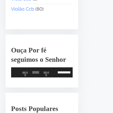
Violão Ccb
(80)
Ouça Por fé
seguimos o Senhor
T
U
00:0
00:0
0
0
o
s
c
e
a
a
d
s
o
s
Posts Populares
r
e