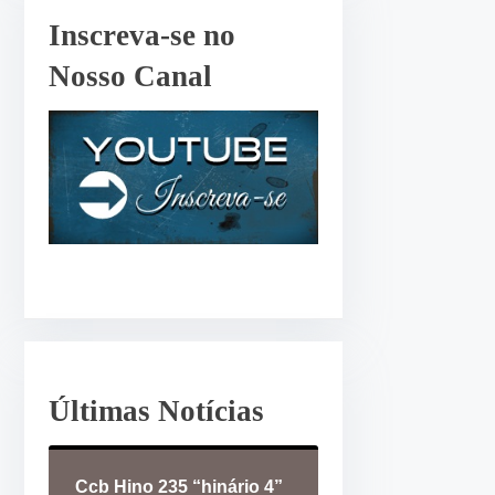
r
Inscreva-se no
o
Nosso Canal
u
d
i
m
i
n
u
i
r
o
v
o
Últimas Notícias
l
u
Ccb Hino 235 “hinário 4”
m