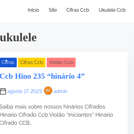
•
Início
Site
Cifras Ccb
Ukulele Ccb
 ukulele
Cifras
Cifras Ccb
Violão Ccb
Ccb Hino 235 “hinário 4”
•
•
•
agosto 17, 2023
admin
Saiba mais sobre nossos hinários Cifrados
Hinário Cifrado Ccb Violão “Iniciantes“ Hinário
Cifrado CCB...
•