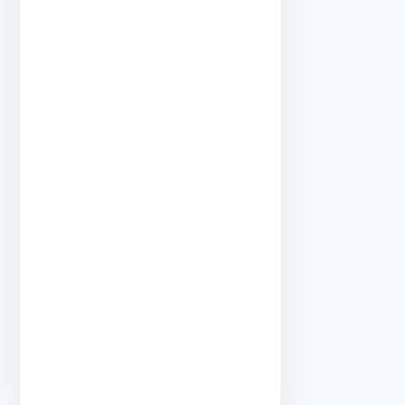
•
•
•