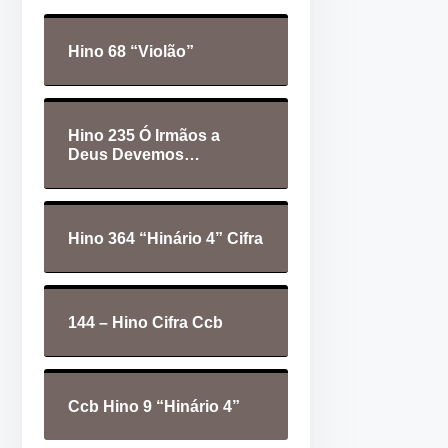
d
t
e
a
Hino 68 “Violão”
á
s
u
p
d
a
Hino 235 Ó Irmãos a
i
r
Deus Devemos…
o
a
c
i
Hino 364 “Hinário 4” Cifra
m
a
o
144 – Hino Cifra Ccb
u
p
a
Ccb Hino 9 “Hinário 4”
r